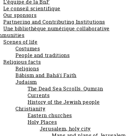
L'équipe de la BnF
Le conseil scientifique
Our sponsors
Partnering and Contributing Institutions
Une bibliothèque numérique collaborative
mmunities
Scenes of life
Costumes
People and traditions
Religious facts
Religions
Bábism and Bahá'í Faith
Judaism
The Dead Sea Scrolls. Qumrān
Currents
History of the Jewish people
Christianity
Eastern churches
Holy Places
Jerusalem, holy city
Maps and plans of Jerusalem