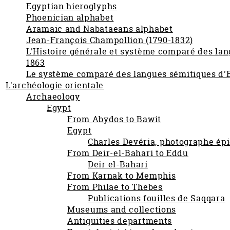
Egyptian hieroglyphs
Phoenician alphabet
Aramaic and Nabataeans alphabet
Jean-François Champollion (1790-1832)
L'Histoire générale et système comparé des la
1863
Le système comparé des langues sémitiques d'E
L'archéologie orientale
Archaeology
Egypt
From Abydos to Bawit
Egypt
Charles Devéria, photographe ép
From Deir-el-Bahari to Eddu
Deir el-Bahari
From Karnak to Memphis
From Philae to Thebes
Publications fouilles de Saqqara
Museums and collections
Antiquities departments