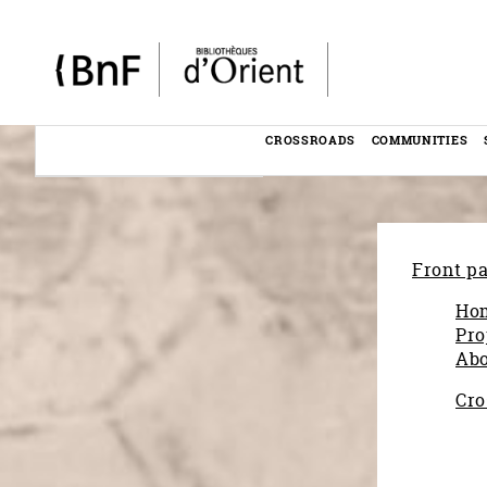
Cookies management panel
CROSSROADS
COMMUNITIES
Menu
éditorial
Front p
Ho
Pro
Abo
Cro