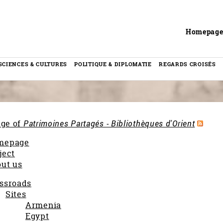
Header
Homepag
SCIENCES & CULTURES
POLITIQUE & DIPLOMATIE
REGARDS CROISÉS
age of
Patrimoines Partagés - Bibliothèques d'Orient
mepage
ject
ut us
ssroads
Sites
Armenia
Egypt