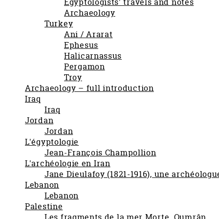
Egyptologists' travels and notes
Archaeology
Turkey
Ani / Ararat
Ephesus
Halicarnassus
Pergamon
Troy
Archaeology – full introduction
Iraq
Iraq
Jordan
Jordan
L'égyptologie
Jean-François Champollion
L'archéologie en Iran
Jane Dieulafoy (1821-1916), une archéologu
Lebanon
Lebanon
Palestine
Les fragments de la mer Morte. Qumrân