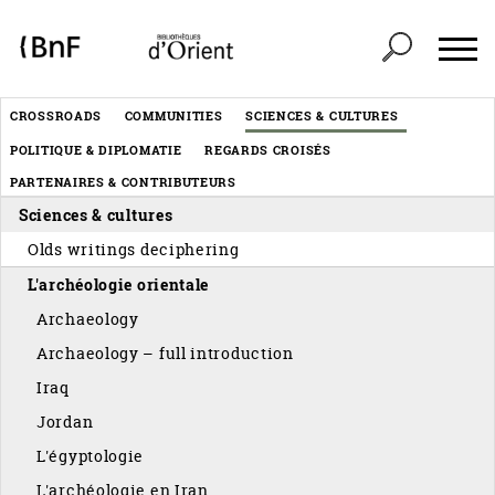
Cookies management panel
Header
CROSSROADS
COMMUNITIES
SCIENCES & CULTURES
Menu
POLITIQUE & DIPLOMATIE
REGARDS CROISÉS
éditorial
PARTENAIRES & CONTRIBUTEURS
Sciences & cultures
Olds writings deciphering
L'archéologie orientale
Archaeology
Archaeology – full introduction
Iraq
Jordan
L'égyptologie
L'archéologie en Iran