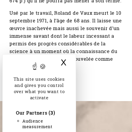
674 p.) qu’il ne pourra pas mener à son terme.
Usé par le travail, Roland de Vaux meurt le 10
septembre 1971, à l’âge de 68 ans. Il laisse une
œuvre inachevée mais aussi le souvenir d’un
immense savant dont le labeur incessant a
permis des progrès considérables de la
science à un moment où la connaissance du
milieu de la Bible était renouvelée comme
X
Hide cookie bann
jamais auparavant.
This site uses cookies
and gives you control
over what you want to
activate
Our Partners
(3)
Audience
measurement