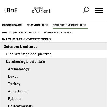
Cookies management panel
Header
CROSSROADS
COMMUNITIES
SCIENCES & CULTURES
Menu
POLITIQUE & DIPLOMATIE
REGARDS CROISÉS
éditorial
PARTENAIRES & CONTRIBUTEURS
Sciences & cultures
Olds writings deciphering
L'archéologie orientale
Archaeology
Egypt
Turkey
Ani / Ararat
Ephesus
Halicarnassus