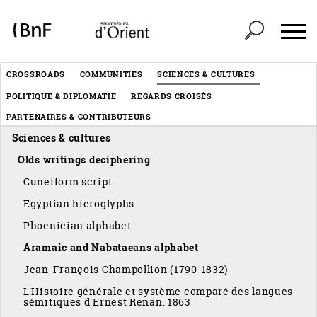
Cookies management panel
Header
CROSSROADS
COMMUNITIES
SCIENCES & CULTURES
Menu
POLITIQUE & DIPLOMATIE
REGARDS CROISÉS
éditorial
PARTENAIRES & CONTRIBUTEURS
Sciences & cultures
Olds writings deciphering
Cuneiform script
Egyptian hieroglyphs
Phoenician alphabet
Aramaic and Nabataeans alphabet
Jean-François Champollion (1790-1832)
L'Histoire générale et système comparé des langues
sémitiques d'Ernest Renan. 1863