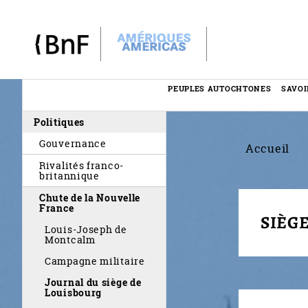
Panneau de gestion des cookies
PEUPLES AUTOCHTONES
SAVOI
Menu
Politiques
éditorial
Gouvernance
Accueil
Rivalités franco-
britannique
Chute de la Nouvelle
France
SIÈG
Louis-Joseph de
Montcalm
Campagne militaire
Journal du siège de
Louisbourg