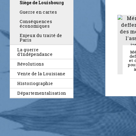
Siège de Louisbourg
Guerre en cartes
Conséquences
économiques
Enjeux du traité de
Paris
La guerre
Mé
d'Indépendance
de
et 
Révolutions
pour
à
Vente de la Louisiane
Historiographie
Départementalisation