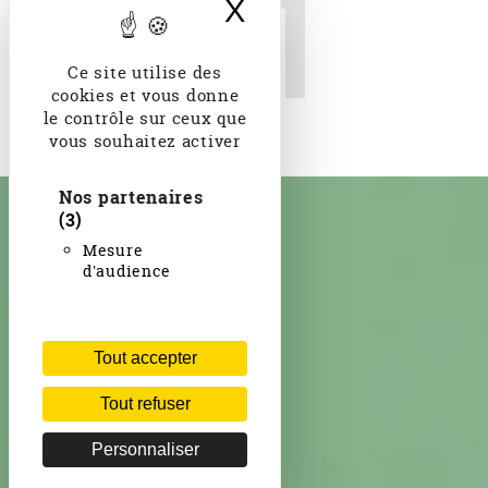
X
Masquer le band
La Dernière pensée d'un
soldat Episode de la
guerre pour piano, op. 111
Ce site utilise des
H. Kowalski. 1916
cookies et vous donne
le contrôle sur ceux que
vous souhaitez activer
Nos partenaires
(3)
Mesure
d'audience
Tout accepter
Tout refuser
Personnaliser