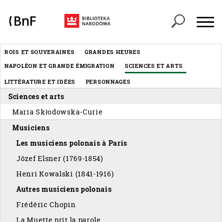
Panneau de gestion des cookies
Header
ROIS ET SOUVERAINES
GRANDES HEURES
Menu
NAPOLÉON ET GRANDE ÉMIGRATION
SCIENCES ET ARTS
éditorial
LITTÉRATURE ET IDÉES
PERSONNAGES
Sciences et arts
Maria Skłodowska-Curie
Musiciens
Les musiciens polonais à Paris
Józef Elsner (1769-1854)
Henri Kowalski (1841-1916)
Autres musiciens polonais
Frédéric Chopin
La Muette prit la parole…