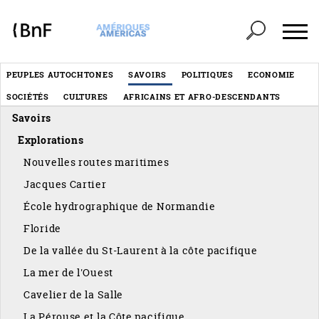
Panneau de gestion des cookies
Header
PEUPLES AUTOCHTONES
SAVOIRS
POLITIQUES
ECONOMIE
Menu
SOCIÉTÉS
CULTURES
AFRICAINS ET AFRO-DESCENDANTS
éditorial
Savoirs
Explorations
Nouvelles routes maritimes
Jacques Cartier
École hydrographique de Normandie
Floride
De la vallée du St-Laurent à la côte pacifique
La mer de l'Ouest
Cavelier de la Salle
La Pérouse et la Côte pacifique