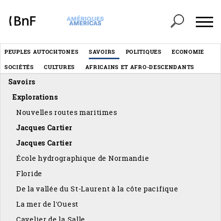
Panneau de gestion des cookies
Header
PEUPLES AUTOCHTONES
SAVOIRS
POLITIQUES
ECONOMIE
Menu
SOCIÉTÉS
CULTURES
AFRICAINS ET AFRO-DESCENDANTS
éditorial
Savoirs
Explorations
Nouvelles routes maritimes
Jacques Cartier
Jacques Cartier
École hydrographique de Normandie
Floride
De la vallée du St-Laurent à la côte pacifique
La mer de l'Ouest
Cavelier de la Salle