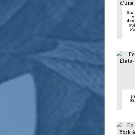
Six
v
dan
su
Pa
F
Ét