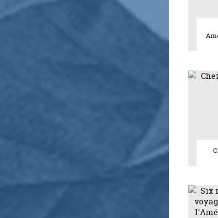
Amé
C