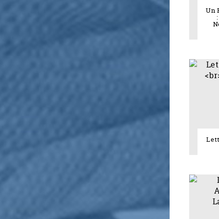
Un 
N
Let