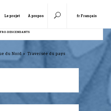
fr Français
Le projet
À propos
AFRO-DESCENDANTS
ue du Nord
Traversée du pays