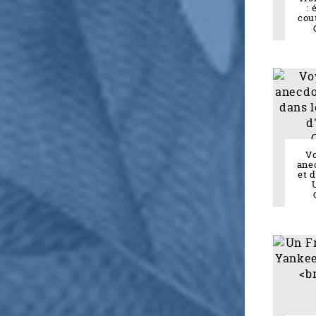
: 
cou
Vo
ane
et 