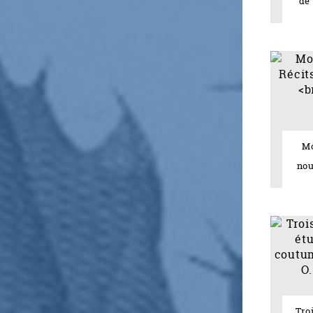
de 
Mo
nou
Tro