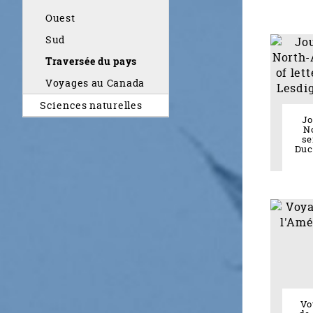
Ouest
Sud
Traversée du pays
Voyages au Canada
Sciences naturelles
Jo
No
se
Duc
Vo