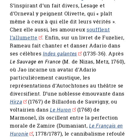
S’inspirant d’un fait divers, Lesage et
d’Orneval y peignent Olivette, qui « plaît
même à ceux à qui elle dit leurs vérités ».
Chez elle aussi, les amoureux
soufflent
l’allumette
. Enfin, sur un livret de Fuzelier,
Rameau fait chanter et danser Adario dans
ses célèbres
Indes galantes
(1735-36). Après
Le Sauvage en France
(M. de Nizas, Metz, 1760),
où Jao incarne un avatar d’Adario
particulièrement caustique, les
représentations d’Autochtones au théâtre se
diversifient. D’une noblesse émouvante dans
Hirza
(1767) de Billardon de Sauvigny, ou
voltairien dans
Le Huron
(1768) de
Marmonel, ils oscillent entre la perfection
morale de Zamire (Dumaniant,
Le Français en
Huronie
, 1778/1787), le cannibalisme refoulé