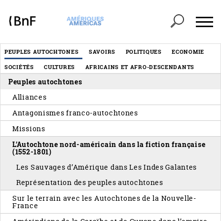
Panneau de gestion des cookies
Header
PEUPLES AUTOCHTONES
SAVOIRS
POLITIQUES
ECONOMIE
Menu
SOCIÉTÉS
CULTURES
AFRICAINS ET AFRO-DESCENDANTS
éditorial
Peuples autochtones
Alliances
Antagonismes franco-autochtones
Missions
L’Autochtone nord-américain dans la fiction française
(1552-1801)
Les Sauvages d’Amérique dans Les Indes Galantes
Représentation des peuples autochtones
Sur le terrain avec les Autochtones de la Nouvelle-
France