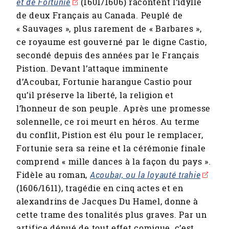
et de Fortunie
(1601/1606) racontent l’idylle
de deux Français au Canada. Peuplé de
« Sauvages », plus rarement de « Barbares »,
ce royaume est gouverné par le digne Castio,
secondé depuis des années par le Français
Pistion. Devant l’attaque imminente
d’Acoubar, Fortunie harangue Castio pour
qu’il préserve la liberté, la religion et
l’honneur de son peuple. Après une promesse
solennelle, ce roi meurt en héros. Au terme
du conflit, Pistion est élu pour le remplacer,
Fortunie sera sa reine et la cérémonie finale
comprend « mille dances à la façon du pays ».
Fidèle au roman,
Acoubar, ou la loyauté trahie
(1606/1611), tragédie en cinq actes et en
alexandrins de Jacques Du Hamel, donne à
cette trame des tonalités plus graves. Par un
artifice dénué de tout effet comique, c’est