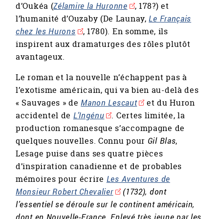
d’Oukéa (
Zélamire la Huronne
, 178?) et
l’humanité d’Ouzaby (De Launay,
Le Français
chez les Hurons
, 1780). En somme, ils
inspirent aux dramaturges des rôles plutôt
avantageux.
Le roman et la nouvelle n’échappent pas à
l’exotisme américain, qui va bien au-delà des
« Sauvages » de
Manon Lescaut
et du Huron
accidentel de
L’Ingénu
. Certes limitée, la
production romanesque s’accompagne de
quelques nouvelles. Connu pour
Gil Blas
,
Lesage puise dans ses quatre pièces
d’inspiration canadienne et de probables
mémoires pour écrire
Les Aventures de
Monsieur Robert Chevalier
(1732), dont
l’essentiel se déroule sur le continent américain,
dont en Nouvelle-France. Enlevé très jeune par les