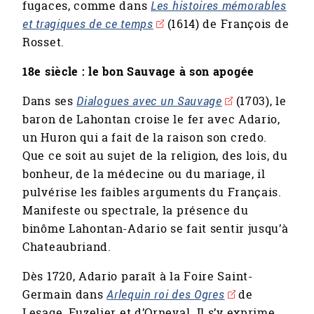
fugaces, comme dans
Les histoires mémorables
et tragiques de ce temps
(1614) de François de
Rosset.
18e siècle : le bon Sauvage à son apogée
Dans ses
Dialogues avec un Sauvage
(1703), le
baron de Lahontan croise le fer avec Adario,
un Huron qui a fait de la raison son credo.
Que ce soit au sujet de la religion, des lois, du
bonheur, de la médecine ou du mariage, il
pulvérise les faibles arguments du Français.
Manifeste ou spectrale, la présence du
binôme Lahontan-Adario se fait sentir jusqu’à
Chateaubriand.
Dès 1720, Adario paraît à la Foire Saint-
Germain dans
Arlequin roi des Ogres
de
Lesage, Fuzelier et d’Orneval. Il s’y exprime