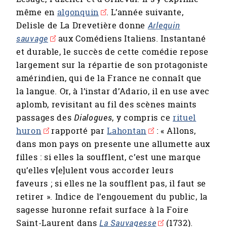
même en
algonquin
. L’année suivante,
Delisle de La Drevetière donne
Arlequin
sauvage
aux Comédiens Italiens. Instantané
et durable, le succès de cette comédie repose
largement sur la répartie de son protagoniste
amérindien, qui de la France ne connaît que
la langue. Or, à l’instar d’Adario, il en use avec
aplomb, revisitant au fil des scènes maints
passages des
Dialogues
, y compris ce
rituel
huron
rapporté par
Lahontan
: « Allons,
dans mon pays on presente une allumette aux
filles : si elles la soufflent, c’est une marque
qu’elles v[e]ulent vous accorder leurs
faveurs ; si elles ne la soufflent pas, il faut se
retirer ». Indice de l’engouement du public, la
sagesse huronne refait surface à la Foire
Saint-Laurent dans
La Sauvagesse
(1732).