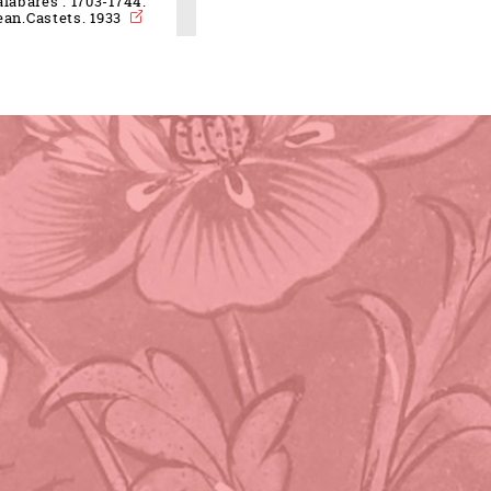
labares : 1703-1744.
ean.Castets. 1933
eau des cookies