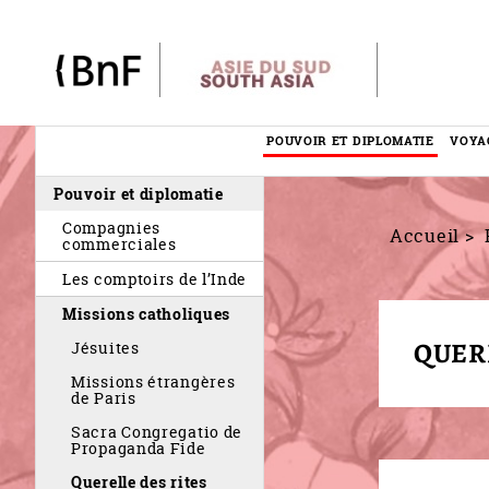
Panneau de gestion des cookies
POUVOIR ET DIPLOMATIE
VOYA
Menu
Pouvoir et diplomatie
éditorial
Compagnies
Accueil
commerciales
Les comptoirs de l’Inde
Missions catholiques
QUER
Jésuites
Missions étrangères
de Paris
Sacra Congregatio de
Propaganda Fide
Querelle des rites