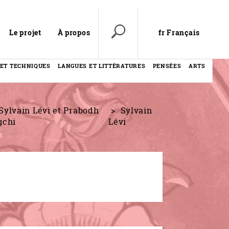
fr Français
Le projet
À propos
 ET TECHNIQUES
LANGUES ET LITTÉRATURES
PENSÉES
ARTS
Sylvain Lévi et Prabodh
Sylvain
gchi
Lévi