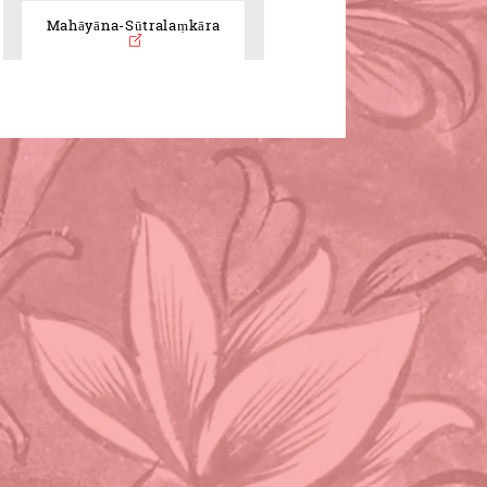
Mahāyāna-Sūtralaṃkāra