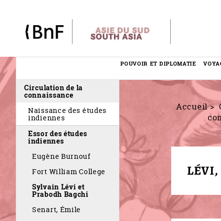
Panneau de gestion des cookies
POUVOIR ET DIPLOMATIE
VOYA
Menu
Circulation de la
éditorial
connaissance
Accueil
Naissance des études
co
indiennes
Essor des études
indiennes
Eugène Burnouf
LÉVI,
Fort William College
Sylvain Lévi et
Prabodh Bagchi
Senart, Émile