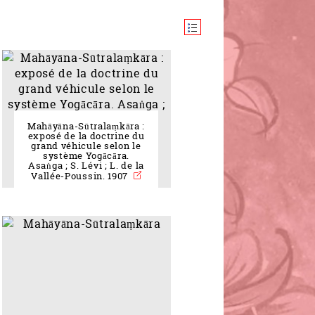
Mahāyāna-Sūtralaṃkāra :
exposé de la doctrine du
grand véhicule selon le
système Yogācāra.
Asaṅga ; S. Lévi ; L. de la
Vallée-Poussin. 1907