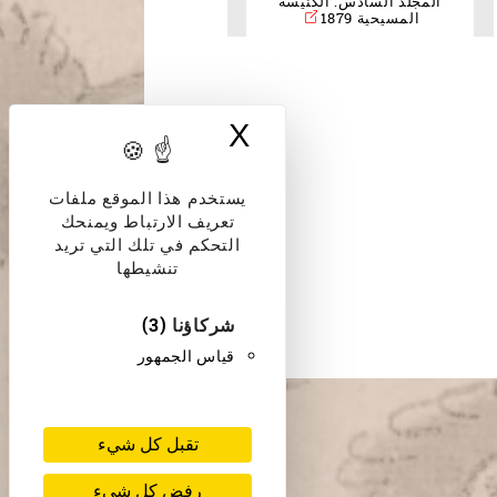
المجلد السادس: الكنيسة
المسيحية 1879
X
إخفاء لافتة ملفات
يستخدم هذا الموقع ملفات
تعريف الارتباط ويمنحك
التحكم في تلك التي تريد
تنشيطها
شركاؤنا
(3)
قياس الجمهور
تقبل كل شيء
رفض كل شيء