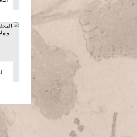
المجل
ا
أو