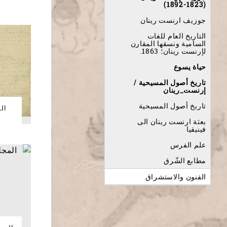
(1823-1892)
جوزيف ارنست رينان
التاريخ العام للغات
السامية ونسقها المقارن
لإرنست رينان؛ 1863.
حياة يسوع
تاريخ أصول المسيحية /
إرنست_رينان
تاريخ أصول المسيحية
الم
بعثة ارنست رينان الى
فينيقيا
علم الفرس
مطابع الشّرق
الفنون والاستشراق