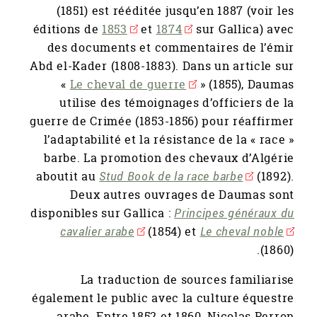
(1851) est rééditée jusqu’en 1887 (voir les
éditions de
1853
et
1874
sur Gallica) avec
des documents et commentaires de l’émir
Abd el-Kader (1808-1883). Dans un article sur
«
Le cheval de guerre
» (1855), Daumas
utilise des témoignages d’officiers de la
guerre de Crimée (1853-1856) pour réaffirmer
l’adaptabilité et la résistance de la « race »
barbe. La promotion des chevaux d’Algérie
aboutit au
Stud Book de la race barbe
(1892).
Deux autres ouvrages de Daumas sont
disponibles sur Gallica :
Principes généraux du
cavalier arabe
(1854) et
Le cheval noble
(1860).
La traduction de sources familiarise
également le public avec la culture équestre
arabe. Entre 1852 et 1860, Nicolas Perron