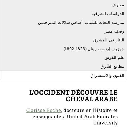
معارف
الدراسات الشرقية
مدرسة اللغات للشباب: أساس سلالات المترجمين
وصف مصر
الآثار في المشرق
جوزيف إرنست رينان (1823-1892)
علم الفرس
مطابع الشّرق
الفنون والاستشراق
L’OCCIDENT DÉCOUVRE LE
CHEVAL ARABE
Clarisse Roche
, docteure en Histoire et
enseignante à United Arab Emirates
University