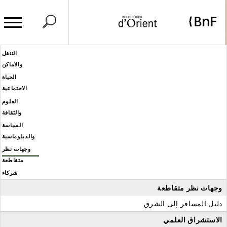
وحة إدارة ملفات تعريف الارتباط
Header
التنقل
Men
والاماكن
éditoria
الحياة
الاجتماعية
العلوم
والثقافة
السياسة
والدبلوماسية
وجهات نظر
متقاطعة
شركاء
وجهات نظر متقاطعة
دليل المسافر إلى الشرق
الاستشراق العلمي