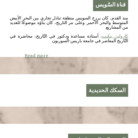
قناة السّويس
منذ القدم، كان برزخ السويس منطقة تبادل تجاري بين البحر الأبيض
المتوسط ​​والبحر الأحمر. وعلى مر التاريخ، كان بناؤه موضوعًا للعديد
من المشاريع.
كارولين بيكيت
، أستاذة مساعدة ودكتور في التّاريخ، محاضرة في
التّاريخ المعاصر في جامعة باريس-السوربون
Read more
السكك الحديدية