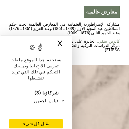
معارض عالمية
مشاركة الإمبراطورية العثمانية في المعارض العالمية تحت حكم
السلاطين عبد المجيد الأول (1839 ـ 1861) وعبد العزيز (1861 ـ 1876)
وعبد الحميد الثاني (1876 ـ 1909).
كاترين بينقي
, الحائزة على شهادة دكتوراه في الآداب والباحثة في
X
إخفاء لافتة ملفات
مركز الدراسات التركية والعثمانية والبلقانية والآسيوسطية (CNRS-
EHESS).
يستخدم هذا الموقع ملفات
Read more
تعريف الارتباط ويمنحك
التحكم في تلك التي تريد
تنشيطها
شركاؤنا
(3)
قياس الجمهور
تقبل كل شيء