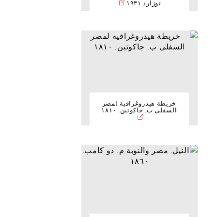
توزارد ١٩٣١
خريطة هيدروغرافية لمصر
السفلى ب. جاكوتين. ١٨١٠