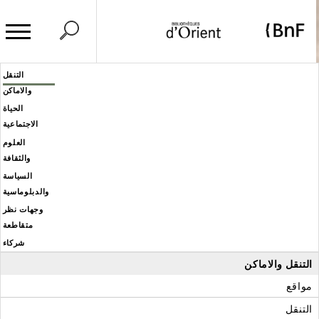
وحة إدارة ملفات تعريف الارتباط
Header
التنقل
Men
والاماكن
éditoria
الحياة
الاجتماعية
العلوم
والثقافة
السياسة
والدبلوماسية
وجهات نظر
متقاطعة
شركاء
التنقل والاماكن
مواقع
التنقل