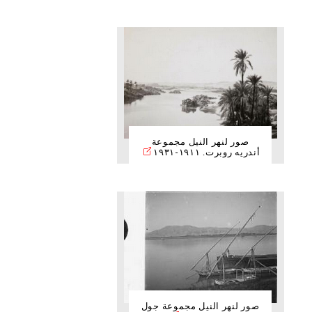
صور لنهر النيل مجموعة
أندريه روبرت. ١٩١١-١٩٣١
صور لنهر النيل مجموعة جول