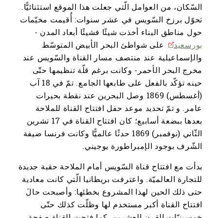
السّكان، من العوامل الّتي جعلت هذا الموقع استثنائيًّا.
تحوّل برزخ السّويس في عشر سنوات: أُقيمت مخيّمات
حول مناطق البناء أخذت شيئًا فشيئًا أبعاد المدن -
بورسعيد
على شواطئ البحر الأبيض المتوسّط
والإسماعيلية عند منتصف مسار القناة والسّويس عند
مخرج البحر الأحمر- وكانت برغم قلّة تنظيمها حتّى
حينه تؤكّد بالفعل على طابعها الجامع. تمّ في 18 آب
(أغسطس) 1869 وصل البحرين عند نقطة بحيرات
عامر. و تمّ تحديد موعد حفل ​​افتتاح القناة للملاحة
بعدها ببضعة أسابيع؛ كان افتتاح القناة في 17 تشرين
الثّاني (نوفمبر) 1869 حدثًا عالميًّا وكانت فرنسا ضيفة
الشّرف بوجود الإمبراطورة يوجيني.
بدأت مع افتتاح قناة السّويس أمام الملاحة حقبة جديدة
للتجارة العالميّة. واعترفت بريطانيا الّتي كانت معادية
حتى ذلك الحين لهذا المشروع بخطئها: وأصبحت حالَ
افتتاح القناة أكبر مستخدم لها وظلّت كذلك حتّى
خمسينيّات القرن العشرين. كما فتحت القناة صفحة