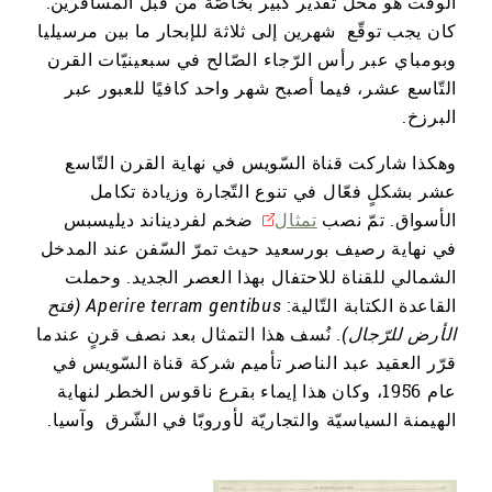
الوقت هو محل تقدير كبير بخاصّة من قبل المسافرين:
كان يجب توقّع شهرين إلى ثلاثة للإبحار ما بين مرسيليا
وبومباي عبر رأس الرّجاء الصّالح في سبعينيّات القرن
التّاسع عشر، فيما أصبح شهر واحد كافيًا للعبور عبر
البرزخ.
وهكذا شاركت قناة السّويس في نهاية القرن التّاسع
عشر بشكلٍ فعّال في تنوع التّجارة وزيادة تكامل
الأسواق. تمّ نصب
تمثال
ضخم لفرديناند ديليسبس
في نهاية رصيف بورسعيد حيث تمرّ السّفن عند المدخل
الشمالي للقناة للاحتفال بهذا العصر الجديد. وحملت
القاعدة الكتابة التّالية:
Aperire terram gentibus
(فتح
الأرض للرّجال)
. نُسف هذا التمثال بعد نصف قرنٍ عندما
قرّر العقيد عبد الناصر تأميم شركة قناة السّويس في
عام 1956، وكان هذا إيماء بقرع ناقوس الخطر لنهاية
الهيمنة السياسيّة والتجاريّة لأوروبّا في الشّرق وآسيا.