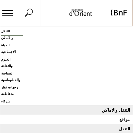
وحة إدارة ملفات تعريف الارتباط
Header
التنقل
Men
والاماكن
éditoria
الحياة
الاجتماعية
العلوم
والثقافة
السياسة
والدبلوماسية
وجهات نظر
متقاطعة
شركاء
التنقل والاماكن
مواقع
التنقل