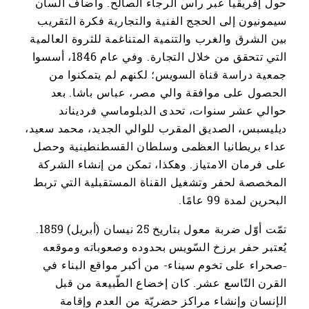
حول إفريقيا عبر رأس الرجاء الصالح. وأضاف السان
سيمونيون إلى الحجج الفنية والتجارية فكرة التقريب
بين الشرق والغرب والتنمية المتناغمة للثروة العالمية
التي تتحقق من خلال التجارة. وفي عام 1846، أسسوا
جمعية دراسة قناة السويس؛ لكنهم لم يتمكنوا من
الحصول على موافقة والي مصر، عباس باشا. بعد
حوالي عشر سنوات، تحدى الدبلوماسي فرديناند
ديليسبس، الصديق المقرب للوالي الجديد، محمد سعيد،
عداء بريطانيا العظمى وسلطان القسطنطينية وحصل
على فرمان الامتياز. وهكذا، تمكن من إنشاء الشركة
المخصصة لحفر وتشغيل القناة المستقبلية التي تربط
البحرين لمدة 99 عامًا.
تمّت أوّل ضربة معول بتاريخ 25 نيسان (أبريل) 1859.
يُعتبر حفر برزخ السّويس بحدوده وصعوباته وموقعه
˗صحراء على تخوم سيناء- من أكبر مواقع البناء في
القرن التّاسع عشر. كان إخضاع الطّبيعة من قبل
الإنسان وإنشاء مراكز حضريّة من العدم وإقامة