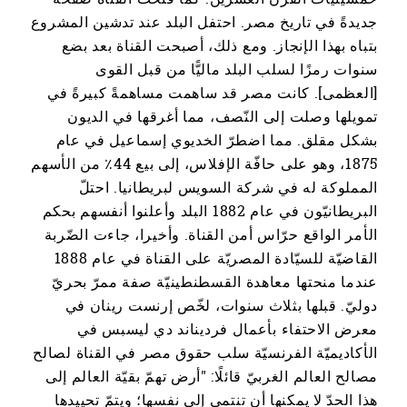
جديدةً في تاريخ مصر. احتفل البلد عند تدشين المشروع
بتباه بهذا الإنجاز. ومع ذلك، أصبحت القناة بعد بضع
سنوات رمزًا لسلب البلد ماليًّا من قبل القوى
[العظمى]. كانت مصر قد ساهمت مساهمةً كبيرةً في
تمويلها وصلت إلى النّصف، مما أغرقها في الديون
بشكل مقلق. مما اضطرّ الخديوي إسماعيل في عام
1875، وهو على حافّة الإفلاس، إلى بيع 44٪ من الأسهم
المملوكة له في شركة السويس لبريطانيا. احتلّ
البريطانيّون في عام 1882 البلد وأعلنوا أنفسهم بحكم
الأمر الواقع حرّاس أمن القناة. وأخيرا، جاءت الضّربة
القاضيّة للسيّادة المصريّة على القناة في عام 1888
عندما منحتها معاهدة القسطنطينيّة صفة ممرّ بحريّ
دوليّ. قبلها بثلاث سنوات، لخّص إرنست رينان في
معرض الاحتفاء بأعمال فرديناند دي ليسبس في
الأكاديميّة الفرنسيّة سلب حقوق مصر في القناة لصالح
مصالح العالم الغربيّ قائلًا: "أرض تهمّ بقيّة العالم إلى
هذا الحدّ لا يمكنها أن تنتمي إلى نفسها؛ ويتمّ تحييدها