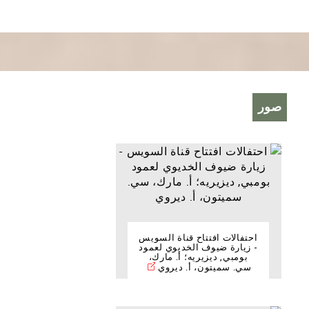
صور
احتفالات افتتاح قناة السويس
- زيارة ضيوف الخديوي لعمود
بومبي, ديزيريه؛ أ. مارك،
سي. سميتون، أ. ديروي