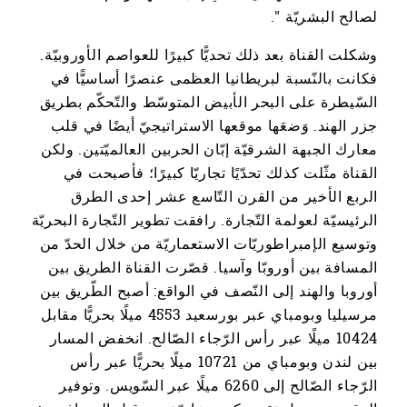
لصالح البشريّة ".
وشكلت القناة بعد ذلك تحديًّا كبيرًا للعواصم الأوروبيّة.
فكانت بالنّسبة لبريطانيا العظمى عنصرًا أساسيًّا في
السّيطرة على البحر الأبيض المتوسّط ​​والتّحكّم بطريق
جزر الهند. وَضعَها موقعها الاستراتيجيّ أيضًا في قلب
معارك الجبهة الشرقيّة إبّان الحربين العالميّتين. ولكن
القناة مثّلت كذلك تحدّيًا تجاريّا كبيرًا؛ فأصبحت في
الربع الأخير من القرن التّاسع عشر إحدى الطرق
الرئيسيّة لعولمة التّجارة. رافقت تطوير التّجارة البحريّة
وتوسيع الإمبراطوريّات الاستعماريّة من خلال الحدّ من
المسافة بين أوروبّا وآسيا. قصّرت القناة الطريق بين
أوروبا والهند إلى النّصف في الواقع: أصبح الطّريق بين
مرسيليا وبومباي عبر بورسعيد 4553 ميلًا بحريًّا مقابل
10424 ميلًا عبر رأس الرّجاء الصّالح. انخفض المسار
بين لندن وبومباي من 10721 ميلًا بحريًّا عبر رأس
الرّجاء الصّالح إلى 6260 ميلًا عبر السّويس. وتوفير