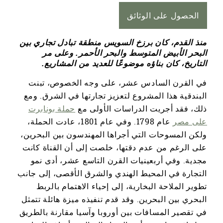
الحصول على الوثائق
منذ القدم، كان برزخ السويس منطقة تبادل تجاري بين
البحر الأبيض المتوسط ​​والبحر الأحمر. وعلى مر
التاريخ، كان بناؤه موضوعًا للعديد من المشاريع.
في القرن السادس عشر، على وجه الخصوص، تبنت
البندقية هذا المشروع لتعزيز تجارتها في الشرق. ومع
ذلك، فقد أجريت الدراسات الأولى مع
حملة بونابرت
على مصر
عام 1798. وفي عام 1801، عادت الحملة،
ولكن المسوحات التي أجراها المهندسون بين البحرين،
على الرغم من عدم دقتها، خلصت إلى أن القناة كانت
مجدية. وفي أربعينيات القرن التاسع عشر، أدى نمو
التجارة في المحيط الهندي والشرق الأقصى، إلى جانب
تطوير الملاحة البخارية، إلى إحياء الاهتمام بالربط
البحري بين البحرين. وقد قدم تنفيذه ميزة هائلة تتمثل
في تقصير المسافات بين أوروبا وآسيا مقارنة بالطريق