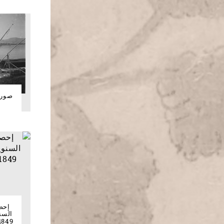
صور 
إحصا
1849 إلى 31 ديسمبر 78