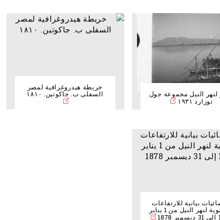
خريطة هيدروغرافية لمصر
لنهر النيل مجموعة جول
السفلى ب. جاكوتين. ١٨١٠
توزارد ١٩٣١
ئيات بيانية للارتفاعات
السنوية لنهر النيل من 1 يناير
18