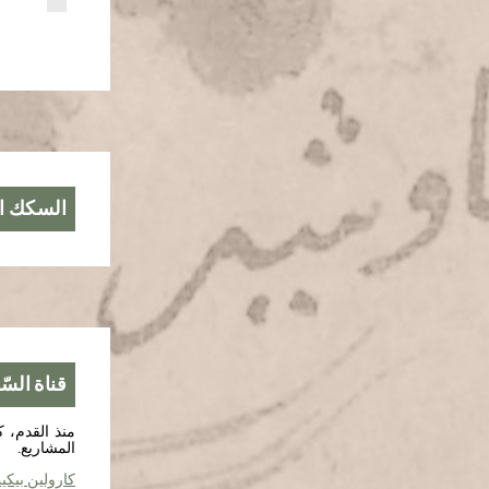
السكك ال
قناة الس
منذ القدم، ك
المشاريع.
كارولين بيكي