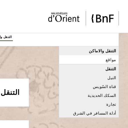
لوحة إدارة ملفات تعريف الارتباط
التنقل وا
Menu
التنقل والاماكن
éditorial
مواقع
التنقل
النيل
قناة السّويس
التنقل
السكك الحديدية
تجارة
أدلة المسافر في الشرق