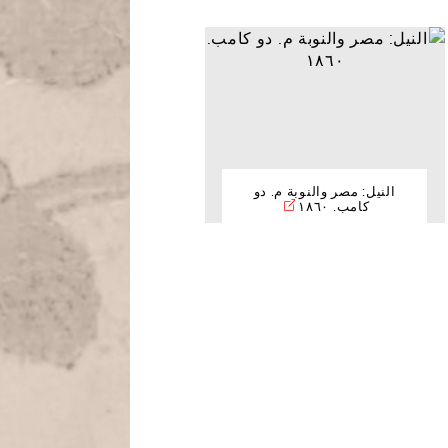
النيل: مصر والنوبة م. دو
كامب. ١٨٦٠