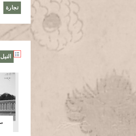
تجارة
النيل
صو