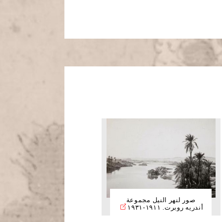
صور لنهر النيل مجموعة
أندريه روبرت. ١٩١١-١٩٣١