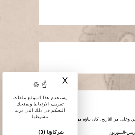
X
إخفاء لافتة ملفات
يستخدم هذا الموقع ملفات
تعريف الارتباط ويمنحك
التحكم في تلك التي تريد
تنشيطها
. وعلى مر التاريخ، كان بناؤه موضوعًا للعديد من
شركاؤنا
(3)
باريس-السوربون