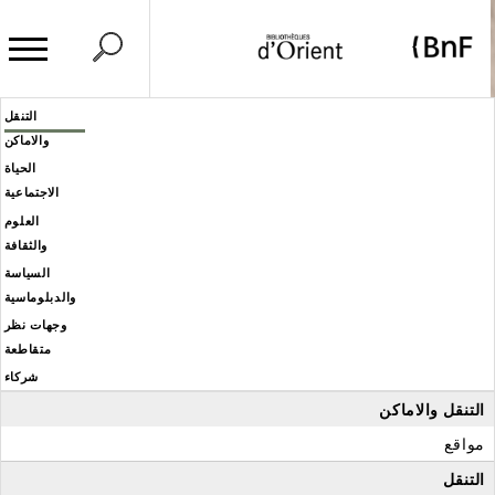
وحة إدارة ملفات تعريف الارتباط
Header
التنقل
Men
والاماكن
éditoria
الحياة
الاجتماعية
العلوم
والثقافة
السياسة
والدبلوماسية
وجهات نظر
متقاطعة
شركاء
التنقل والاماكن
مواقع
التنقل