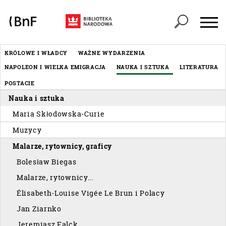
Panel zarządzania plikami cookies
Header
KRÓLOWE I WŁADCY
WAŻNE WYDARZENIA
Menu
NAPOLEON I WIELKA EMIGRACJA
NAUKA I SZTUKA
LITERATURA
éditorial
POSTACIE
Nauka i sztuka
Maria Skłodowska-Curie
Muzycy
Malarze, rytownicy, graficy
Bolesław Biegas
Malarze, rytownicy...
Élisabeth-Louise Vigée Le Brun i Polacy
Jan Ziarnko
Jeremiasz Falck