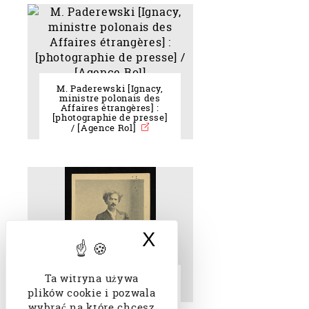
M. Paderewski [Ignacy,
ministre polonais des
Affaires étrangères] :
[photographie de presse]
/ [Agence Rol]
X
Ukryj baner doty
Ta witryna używa
Collections Ignacy
Paderewski
plików cookie i pozwala
wybrać na które chcesz