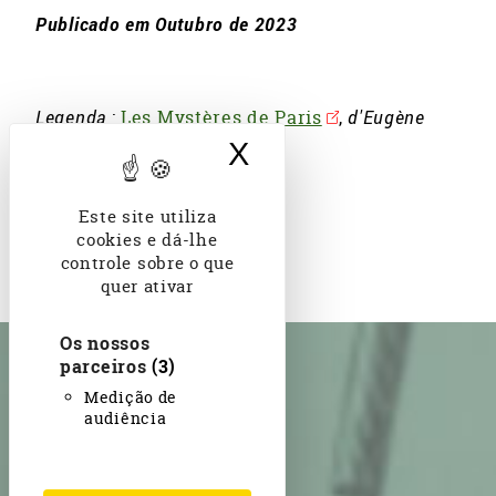
Publicado em Outubro de 2023
Legenda
:
Les Mystères de Paris
,
d'Eugène
Sue, C. Gosselin, 1842-1843
X
Ocultar banner d
Este site utiliza
cookies e dá-lhe
controle sobre o que
quer ativar
Os nossos
parceiros
(3)
Medição de
audiência