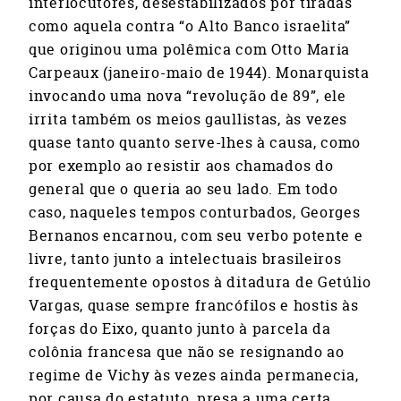
interlocutores, desestabilizados por tiradas
como aquela contra “o Alto Banco israelita”
que originou uma polêmica com Otto Maria
Carpeaux (janeiro-maio de 1944). Monarquista
invocando uma nova “revolução de 89”, ele
irrita também os meios gaullistas, às vezes
quase tanto quanto serve-lhes à causa, como
por exemplo ao resistir aos chamados do
general que o queria ao seu lado. Em todo
caso, naqueles tempos conturbados, Georges
Bernanos encarnou, com seu verbo potente e
livre, tanto junto a intelectuais brasileiros
frequentemente opostos à ditadura de Getúlio
Vargas, quase sempre francófilos e hostis às
forças do Eixo, quanto junto à parcela da
colônia francesa que não se resignando ao
regime de Vichy às vezes ainda permanecia,
por causa do estatuto, presa a uma certa