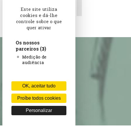
Brasil. Revista Carioca,
edição 00339 04 de abril
Este site utiliza
de 1942
cookies e dá-lhe
controle sobre o que
quer ativar
Os nossos
parceiros
(3)
Medição de
audiência
OK, aceitar tudo
Proíbe todos cookies
Personalizar