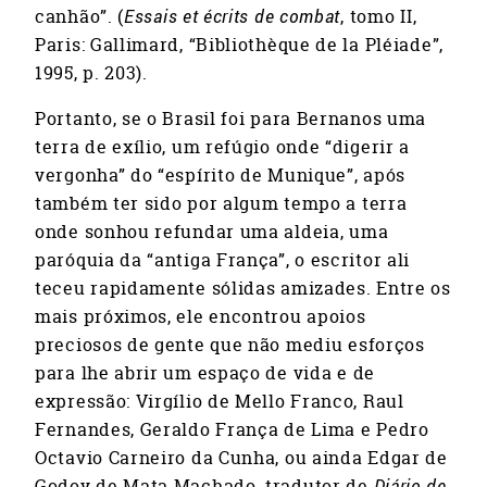
canhão”. (
Essais et écrits de combat
, tomo II,
Paris: Gallimard, “Bibliothèque de la Pléiade”,
1995, p. 203).
Portanto, se o Brasil foi para Bernanos uma
terra de exílio, um refúgio onde “digerir a
vergonha” do “espírito de Munique”, após
também ter sido por algum tempo a terra
onde sonhou refundar uma aldeia, uma
paróquia da “antiga França”, o escritor ali
teceu rapidamente sólidas amizades. Entre os
mais próximos, ele encontrou apoios
preciosos de gente que não mediu esforços
para lhe abrir um espaço de vida e de
expressão: Virgílio de Mello Franco, Raul
Fernandes, Geraldo França de Lima e Pedro
Octavio Carneiro da Cunha, ou ainda Edgar de
Godoy de Mata Machado, tradutor de
Diário de