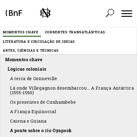
Painel de Gerenciamento de Cookies
Header
MOMENTOS CHAVE
CORRENTES TRANSATLÂNTICAS
Menu
LITERATURA E CIRCULAÇÃO DE IDEIAS
éditorial
ARTES, CIÊNCIAS E TÉCNICAS
Momentos chave
Lógicas coloniais
A terra de Gonneville
Lá onde Villegagnon desembarcou… A França Antártica
(1555-1560)
Os presentes de Cunhambebe
A França Equinocial
Caiena e Guiana
A ponte sobre o rio Oyapock