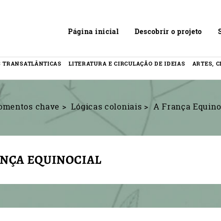
Header
Página inicial
Descobrir o projeto
 TRANSATLÂNTICAS
LITERATURA E CIRCULAÇÃO DE IDEIAS
ARTES, C
omentos chave
Lógicas coloniais
A França Equino
ANÇA EQUINOCIAL