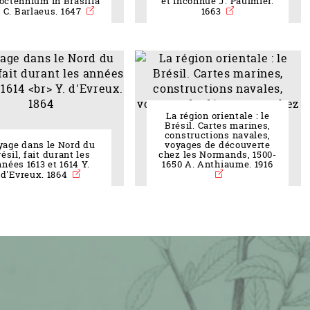
 octennium in Brasilia
et inconnue J. Paulmier.
.) C. Barlaeus. 1647
1663
e cookies
La région orientale : le
Brésil. Cartes marines,
constructions navales,
yage dans le Nord du
voyages de découverte
ésil, fait durant les
chez les Normands, 1500-
nées 1613 et 1614 Y.
1650 A. Anthiaume. 1916
d'Evreux. 1864