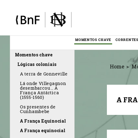
Painel de Gerenciamento de Cookies
MOMENTOS CHAVE
CORRENTES
Menu
Momentos chave
éditorial
Lógicas coloniais
Home
M
A terra de Gonneville
Lá onde Villegagnon
desembarcou… A
França Antártica
(1555-1560)
A FR
Os presentes de
Cunhambebe
A França Equinocial
A França equinocial