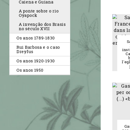
Caiena e Guiana
A ponte sobre o rio
Oyapock
A invenção dos Brasis
no século XVII
Os anos 1789-1830
S
Rui Barbosa e o caso
inst
Dreyfus
Ca
Os anos 1920-1930
l'eg
Os anos 1950
Ga