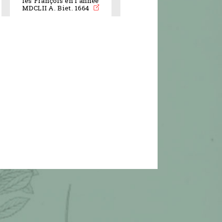
les François en l'année
MDCLII A. Biet. 1664