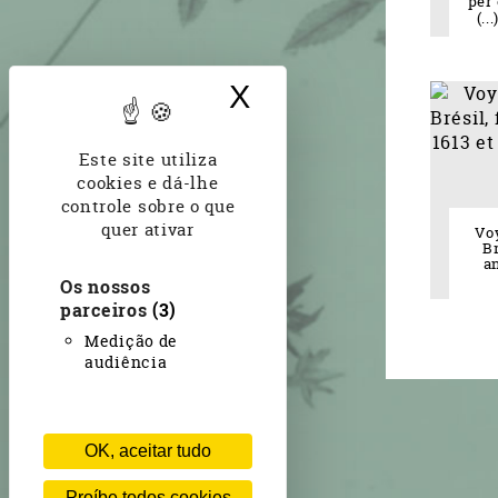
per
(..
X
Ocultar banner d
Este site utiliza
cookies e dá-lhe
controle sobre o que
quer ativar
Vo
Br
an
Os nossos
parceiros
(3)
Medição de
audiência
OK, aceitar tudo
Proíbe todos cookies