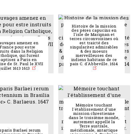
Histoire de la mission
des pères capucins en
l'isle de Marignan et
terres circonvoisines où
auvages amenez en
est traicté des
France pour estre
singularitez admirables
ruits dans la Religion
& des moeurs
tholique, qui furent
merveilleuses des
baptisez a Paris en
indiens habitans de ce
lise de St. Paul le XVII
pais C. d'Abbeville. 1614
juillet 1613 1613
Mémoire touchant
l'établissement d'une
mission chrestienne
dans le troisième monde,
autrement appellé la
Terre australe,
sparis Barlaei rerum
méridionale, antartique