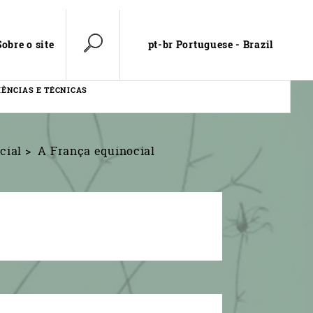
pt-br Portuguese - Brazil
Sobre o site
IÊNCIAS E TÉCNICAS
cial
A França equinocial