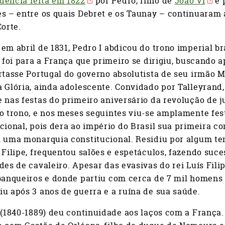
dência feita em 1822
por Pedro, filho de
João VI
e 
es – entre os quais Debret e os Taunay – continuaram
Corte.
em abril de 1831, Pedro I abdicou do trono imperial b
, foi para a França que primeiro se dirigiu, buscando
rtasse Portugal do governo absolutista de seu irmão M
 Glória, ainda adolescente. Convidado por Talleyrand
 nas festas do primeiro aniversário da revolução de ju
ao trono, e nos meses seguintes viu-se amplamente fe
cional, pois dera ao império do Brasil sua primeira con
l uma monarquia constitucional. Residiu por algum t
 Filipe, frequentou salões e espetáculos, fazendo suce
des de cavaleiro. Apesar das evasivas do rei Luís Fil
banqueiros e donde partiu com cerca de 7 mil homens p
u após 3 anos de guerra e a ruína de sua saúde.
 (1840-1889) deu continuidade aos laços com a França