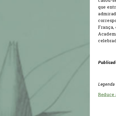
casou-s
que ent
admirado
corresp
França, 
Academi
celebra
Publica
Legenda
Reduce a