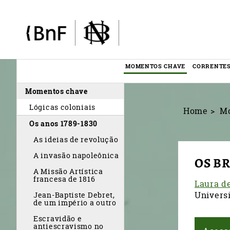
Painel de Gerenciamento de Cookies
MOMENTOS CHAVE
CORRENTES
Menu
Momentos chave
éditorial
Lógicas coloniais
Home
M
Os anos 1789-1830
As ideias de revolução
A invasão napoleônica
OS B
A Missão Artística
francesa de 1816
Laura d
Universi
Jean-Baptiste Debret,
de um império a outro
Escravidão e
antiescravismo no