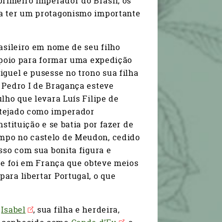
primeiro imperador do Brasil, os
 a ter um protagonismo importante
rasileiro em nome de seu filho
 apoio para formar uma expedição
iguel e pusesse no trono sua filha
, Pedro I de Bragança esteve
lho que levara Luís Filipe de
stejado como imperador
stituição e se batia por fazer de
empo no castelo de Meudon, cedido
sso com sua bonita figura e
ipe foi em França que obteve meios
ara libertar Portugal, o que
.
Isabel
, sua filha e herdeira,