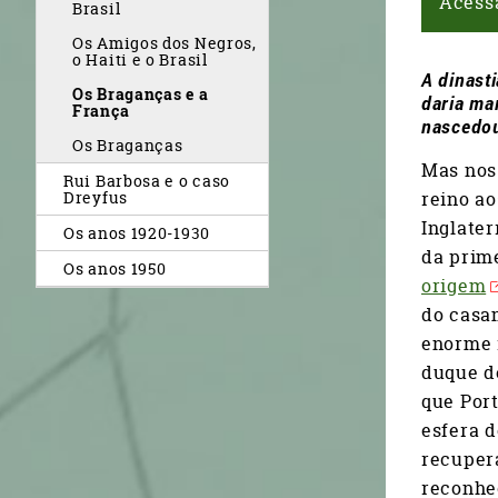
Acess
Brasil
Os Amigos dos Negros,
o Haiti e o Brasil
A dinast
Os Braganças e a
daria ma
França
nascedo
Os Braganças
Mas nos 
Rui Barbosa e o caso
reino ao
Dreyfus
Inglater
Os anos 1920-1930
da prime
Os anos 1950
origem
do casam
enorme 
duque de
que Port
esfera d
recupera
reconhe