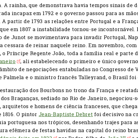
. A rainha, que demonstrava havia tempos sinais de de
ada incapaz em 1792 e o governo passou para as mãos 
. A partir de 1793 as relações entre Portugal e a Fran
 que em 1807 a instabilidade tornou-se incontornável.
 de Junot se movimentava para invadir Portugal, Napo
 cessara de reinar naquele reino. Em novembro, com o
, o Príncipe Regente João, toda a família real e parte
aneiro
, ali estabelecendo o primeiro e único gover
o âmbito de negociações entabuladas no Congresso de 
 Palmela e o ministro francês Talleyrand, o Brasil foi
estauração dos Bourbons no trono da França e reatada
dos Braganças, sediado no Rio de Janeiro, negociou-se 
, arquitetos e homens de ciência franceses, que chega
e 1816. O pintor
Jean-Baptiste Debret
foi decisivo na c
a portuguesa nos trópicos, desenhando trajes para as
ura efêmera de festas havidas na capital do reino bra