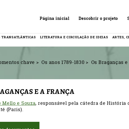
Header
Página inicial
Descobrir o projeto
 TRANSATLÂNTICAS
LITERATURA E CIRCULAÇÃO DE IDEIAS
ARTES, C
omentos chave
Os anos 1789-1830
Os Braganças e
RAGANÇAS E A FRANÇA
e Mello e Souza
, responsável pela cátedra de História 
té (Paris).