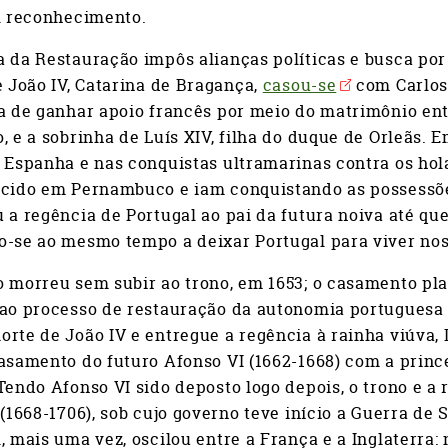
l reconhecimento.
 da Restauração impôs alianças políticas e busca por
e João IV, Catarina de Bragança,
casou-se
com Carlos 
a de ganhar apoio francês por meio do matrimônio ent
, e a sobrinha de Luís XIV, filha do duque de Orleãs. 
a Espanha e nas conquistas ultramarinas contra os ho
ecido em Pernambuco e iam conquistando as possessõe
 a regência de Portugal ao pai da futura noiva até que
-se ao mesmo tempo a deixar Portugal para viver nos 
 morreu sem subir ao trono, em 1653; o casamento pla
 ao processo de restauração da autonomia portuguesa
rte de João IV e entregue a regência à rainha viúva,
asamento do futuro Afonso VI (1662-1668) com a princ
Tendo Afonso VI sido deposto logo depois, o trono e a
 (1668-1706), sob cujo governo teve início a Guerra de
, mais uma vez, oscilou entre a França e a Inglaterra: n