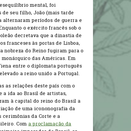
sequilíbrio mental, foi
de seu filho, João (mais tarde
ça alternaram períodos de guerra e
 Enquanto o exército francês sob o
leão decretava que a dinastia de
s franceses às portas de Lisboa,
 da nobreza do Reino fugiram para o
no monárquico das Américas. Em
Viena entre o diplomata português
 elevado a reino unido a Portugal.
s as relações deste país com o
a ida ao Brasil de artistas,
ram à capital do reino do Brasil a
riação de uma icononografia da
 cerimônias da Corte e a
sileiro. Com
a proclamação da