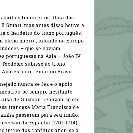
 auxílios financeiros. Uma das
II Stuart, mas antes disso houve a
re o herdeiro do trono português,
Em plena guerra, lutando na Europa
landeses – que se haviam
s portuguesas na Asia – João IV
 Teodósio subisse ao trono,
Açores ou ir reinar no Brasil.
nejado nunca se fez e o apoio
 mostrou-se sempre hesitante.
 Luísa de Guzmán, realizou-se em
esa francesa Maria Francisca de
 rainha passaram para seu irmão,
 Sucessão da Espanha (1701-1714).
o início dos conflitos aliou-se à