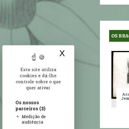
OS BR
X
Ocultar banner d
Este site utiliza
cookies e dá-lhe
controle sobre o que
quer ativar
Acc
Jean
Os nossos
parceiros
(3)
Medição de
audiência