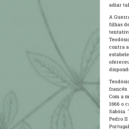
adiar ta
A Guerra
filhas d
tentativ
Teodósio
contra 
estabel
ofereceu
dispondo
Teodósio
francês
Com a mo
1666 o c
Sabóia. 
Pedro II
Portugal