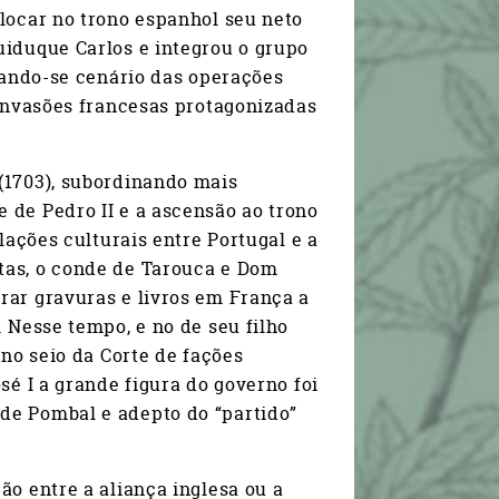
olocar no trono espanhol seu neto
uiduque Carlos e integrou o grupo
rnando-se cenário das operações
 invasões francesas protagonizadas
(1703), subordinando mais
 de Pedro II e a ascensão ao trono
lações culturais entre Portugal e a
tas, o conde de Tarouca e Dom
rar gravuras e livros em França a
. Nesse tempo, e no de seu filho
 no seio da Corte de fações
sé I a grande figura do governo foi
de Pombal e adepto do “partido”
ão entre a aliança inglesa ou a