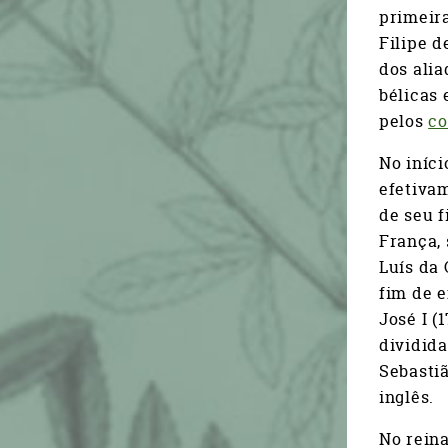
primeira
Filipe d
dos alia
bélicas 
pelos
co
No iníci
efetivam
de seu f
França,
Luís da 
fim de e
José I (
dividida
Sebasti
inglês.
No reina