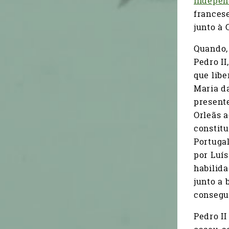
indepen
frances
junto à 
Quando, 
Pedro II
que libe
Maria da
presente
Orleãs 
constitu
Portuga
por Luís
habilida
junto a 
consegui
Pedro II