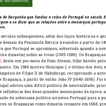
ar documentos
ia de Borgonha que fundou o reino de Portugal no século XI
rgem a se dizer que as relações entre a monarquia portugu
uro.
séculos subsequentes, além dos laços históricos e ge
s demais da Península Ibérica (reunidos a partir de 14
ra que Portugal se aproximou, sobretudo quando a nov
ira dinastia) subiu ao trono (1385-1580). Os Braganç
, desta vez por meio de Dom Afonso, filho havido pelo
ento. Em 1580 morreu Henrique I, o último dos Avis, e
império de Filipe II de Habsburgo, recuperando a au
 Bragança, a partir de então João IV (1640-1656). Foi
ugal adotou uma difícil política de neutralidade, pr
e influência das duas grandes monarquias da época, a 
ção da soberania política arrastou Portugal para a gu
ceu os Braganças como dinastia reinante em 1668, p