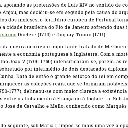
, apoiando as pretensões de Luís XIV no sentido de c
e Anjou, mas decidiu-se em seguida pela causa do arq
dos dos ingleses, o território europeu de Portugal to
e a cidade brasileira do Rio de Janeiro sofrendo duas
rsários
Duclerc (1710) e Duguay-Trouin (1711).
o da guerra ocorreu o importante tratado de Methuen 
ente a economia portuguesa à Inglaterra. Com a morte
ilho João V (1706-1750) intensificaram-se, porém, as re
 sobretudo por intermédio de dois destacados diploma
Cunha. Data de então o grande esforço do rei em comp
nriquecer as coleções reais, que se tornaram notáveis
1750-1777), delineou-se com maior clareza a existência
s entre o alinhamento à França ou à Inglaterra. Sob Jo
ão José de Carvalho e Mello, conhecido como Marquês 
do seguinte, sob Maria I, impôs-se mais uma vez a opç