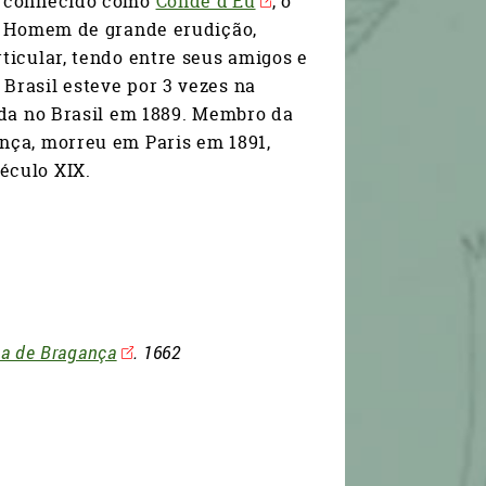
 e conhecido como
Conde d’Eu
, o
a. Homem de grande erudição,
ticular, tendo entre seus amigos e
Brasil esteve por 3 vezes na
ada no Brasil em 1889. Membro da
nça, morreu em Paris em 1891,
éculo XIX.
na de Bragança
. 1662