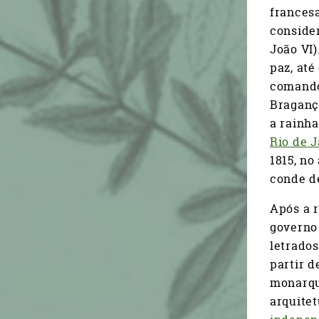
francesa
consider
João VI)
paz, até
comando
Bragança
a rainha
Rio de J
1815, n
conde de
Após a r
governo 
letrados
partir d
monarqui
arquitet