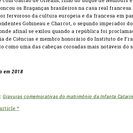
e com Gastão de Orléans, filho do duque de Nemours
roncou os Braganças brasileiros na casa real frances
r fervoroso da cultura europeia e da francesa em par
ondentes Gobineau e Charcot, o segundo imperador do 
onde afinal se exilou quando a república foi proclam
a de Ciências e membro honorário do Instituto de Fra
do como uma das cabeças coroadas mais notáveis do s
do em 2018
 :
Gravuras comemorativas do matrimônio da Infanta Catari
rticle ^