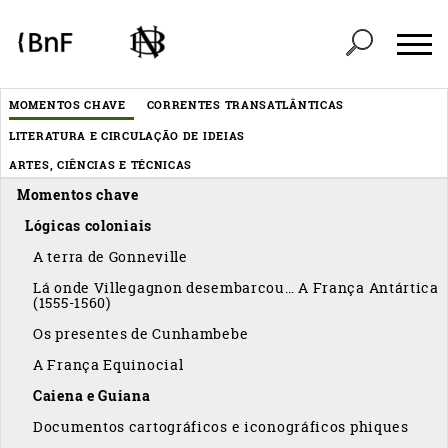
Painel de Gerenciamento de Cookies
Header
MOMENTOS CHAVE
CORRENTES TRANSATLÂNTICAS
Menu
LITERATURA E CIRCULAÇÃO DE IDEIAS
éditorial
ARTES, CIÊNCIAS E TÉCNICAS
Momentos chave
Lógicas coloniais
A terra de Gonneville
Lá onde Villegagnon desembarcou… A França Antártica
(1555-1560)
Os presentes de Cunhambebe
A França Equinocial
Caiena e Guiana
Documentos cartográficos e iconográficos phiques