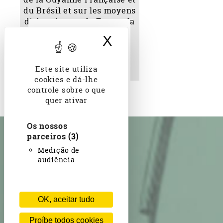
Essai sur les
délimitations de la
X
Ocultar banner d
Guyanne Française et du
Brésil et sur les moyens
d'obtenir pour la France
la ligue de l'Amazone
Este site utiliza
Viscomte Hervily
cookies e dá-lhe
controle sobre o que
quer ativar
Os nossos
parceiros
(3)
Medição de
audiência
OK, aceitar tudo
Proíbe todos cookies