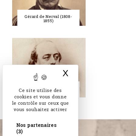
Gérard de Nerval (1808-
1855)
X
Masquer le band
Gustave Flaubert (1821-
Ce site utilise des
1880)
cookies et vous donne
le contrôle sur ceux que
vous souhaitez activer
Nos partenaires
(3)