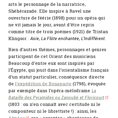
arts le personnage de la narratrice,
Shéhérazade. Elle inspire à Ravel une
ouverture de féérie (1898) pour un opéra qui
ne vit jamais le jour, avant d’être repris
comme titre de trois poèmes (1921) de Tristan
Klingsor :
Asie
,
La Flûte enchantée
,
L’Indifférent
.
Bien d’autres thèmes, personnages et genres
participent de cet Orient des musiciens.
Beaucoup d’entre eux sont inspirés par
l’Égypte, qui jouit dans l’orientalisme français
d’un statut particulier, conséquence directe
de
l’expédition de Bonaparte
(1798), évoquée
par exemple dans l’opéra-mélodrame
La
Bataille des Pyramides ou Zanoubé et Floricourt
(1803 : on n’en connaît avec certitude ni le
compositeur ni le librettiste !) : ainsi, les
Almées
, ces « savantes » chanteuses de