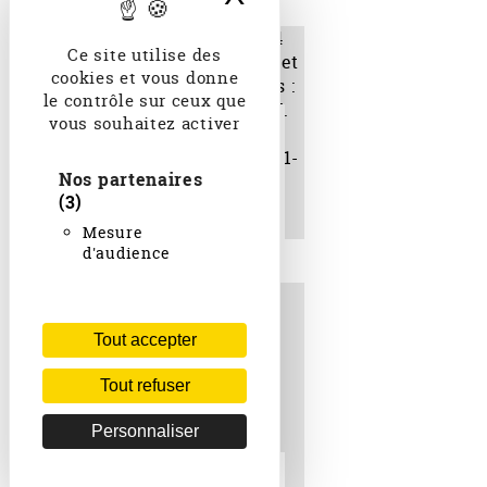
Ce site utilise des
cookies et vous donne
le contrôle sur ceux que
vous souhaitez activer
Hérodiade : opéra en 4
actes avec Mme Duvivier
et M. Vergnet Bruxelles :
Théâtre de la Monnaie. J.
Nos partenaires
Massenet ; P. Milliet, H.
(3)
Grémont et Zanardini.
1881-12-19.
Mesure
d'audience
Tout accepter
Tout refuser
Personnaliser
Thaïs 1892-1897