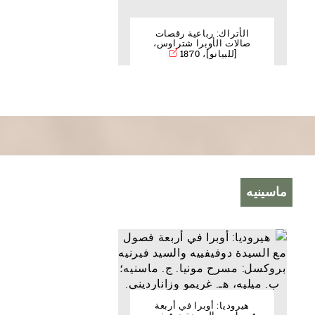
الأتراك: رباعية رقصات
صالات الأوبرا شتراوس،
[للبيانو]، 1870
ماسينيه
هيروديا: أوبرا في أربعة