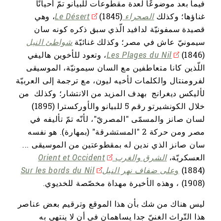
فيما بعد موضوعًا لعدة مقطوعات للبيانو تمّ أحيانًا
غناؤها؛ وكذلك
الصحراء Le Désert
(1845)، وهي
قصيدة سمفونيّة لدافيد الّذي سبق ذكره كونه سان
سيمونيّ عاش في مصر؛ وكذلك غنائيّة
شواطئ النيل
Les Plages du Nil
(1846)، وتعود للأخوين هاليفي
اللّذين كانا متعاطفين مع السان سيمونيّة، الموسيقى
لفرومنتال والكلمات لأخيه ليون، مع ترجمة إلى العربيّة
لأليكس ديغرانج بهدف المزيد من الانتشار؛ وكذلك من
خلال الكونشيرتو رقم 5 للبيانو والأوركسترا (1895)
لسان صانز والمسمّى "المصريّ"، لأنّه تمّ تأليفه في
مصر ومن حركة 2 "المستشرقة" (بمهارة). هو نفسه
سان صانز الذي ندين له بمقطوعتين من الموسيقى ...
العسكريّة،
الشرق والغرب Orient et Occident
(1884)
و
على ضفاف نهر النيلSur les bords du Nil
(1908)، وهذه الأخيرة مهداة مخصّصة للخديوي.
ليس هناك من شك بأن هذا الموقع وترقيم بعض عناصر
هذا التّراث الغنيّ جدا يساهمان في أن لا ينتهي به