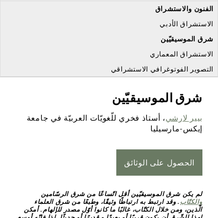
الفنون والاستشراق
الاستشراق الأدبي
شرق الموسيقيّين
الاستشراق المعماري
التصوير الفوتوغرافي الاستشراقي
شرق الموسيقيّين
بيير لارشي
، أستاذ فخري للّغويّات العربيّة في جامعة
إيكس-مارسيليا
الحصول على الوثائق
لم يكن شرق الموسيقيّين أقل اتّساعًا من شرق الرسّامين
والكتّاب
. وقد ارتبط به ارتباطًا وثيقًا، وطبعًا من شرق العلماء
الّذين، ومن خلال الكتّاب، غالبًا ما كانوا أوّل مصدر للإلهام. أمكن
لهذا الشّرق أن يكون قريبًا أو بعيدًا و قديمًا أو حديثًا. لذا فإنّه أوسع