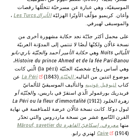
الموسيقيّة، وهي عبارة عن مسرحيّة تتخلّلها رقصات
وأغان. كريميو مؤلّف الأوبّرا الهزليّة
الأتراكLes Turcs
،
والموسيقى لهيرفي.
على محمل أكثر جدّيّة نجد حكاية مشهورة أخرى من
نسخة غالّان ولكنّها أيضًا لا تنتمي إلى المدوّنة العربيّة
اللّيالي
Nuits
وهي
حكاية الأمير أحمد والجنّيّة باري-بانو
،
Histoire du prince Ahmed et de la fée Pari-Banou
وهي أساس رواج شخصيّة الجنّيّة (la péri) الّتي كانت
موضوع اثنتين من الباليه
:
الجنّيّة La Péri
(1843) عن
كتاب
لثيوفيل غوتييه
والتأليف الموسيقيّ للألمانيّ
فريدريك بورغمولر الّذي استقرّ في باريس، و
الجنّيّة أو
زهرة الخلود La Péri ou la fleur d’immortalité
(1912)
لبول دوكا. كانت نسخة غالّان عرضة للمنافسة في نهاية
القرن التّاسع عشر من نسخة ماردروس والتي تحدّر
منها
معروف، إسكافيّ القاهرة Mârouf, savetier du
(1914) لهنري رابو.
Caire