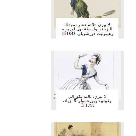
لا بيري: ثلاثة عشر نموذجًا
للأزياء، بواسطة بول لورمييه
وهيبوليت دورشويلر، 1843
لا بيري، باليه لكورالي
وغوتييه وبورغمولر: 5 أزياء،
1843