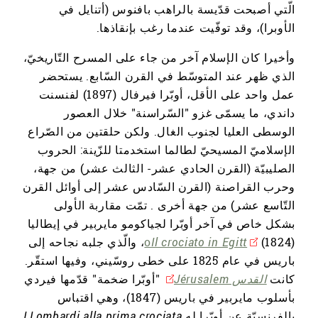
الّتي أصبحت قدّيسة بالراهب بافنوس (أتنايل في
الأوبرا)، وقد توفّيت عندما رغب بإنقاذها.
وأخيرا كان الإسلام آخر من جاء على المسرح التّاريخيّ،
الذي ظهر عند المتوسّط في القرن السّابع. يستحضر
عمل واحد على الأقل، أوبّرا فيرفال (1897) لفنسنت
داندي، ما يسمّى غزو "السّراسنة" خلال العصور
الوسطى العليا لجنوب الغال. ولكن حلقتين من الصّراع
الإسلاميّ المسيحيّ لطالما استخدمتا للزّينة: الحروب
الصليبيّة (القرن الحادي عشر- الثالث عشر) من جهة،
وحرب القراصنة (القرن السّادس عشر إلى أوائل القرن
التّاسع عشر) من جهة أخرى . تمّت مقاربة الأولى
بشكل خاص في آخر أوبّرا لجياكومو مايربير في إيطاليا
Il crociato in Egitt
o
(1824)، والّذي جلبه نجاحه إلى
باريس في عام 1825 على خطى روسّيني، وفيها استقّر.
كانت
القدس Jérusalem
"أوبّرا ضخمة" قدّمها فيردي
بأسلوب مايربير في باريس (1847)، وهي اقتباس
بالفرنسيّة عن أوبّرا له
I Lombardi alla prima crociata