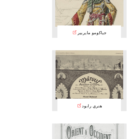
جياكومو مايربير
هنري رابود