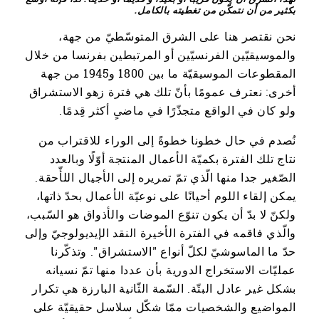
بكثير من أن نتمكّن من تغطيته بالكامل.
نحن نقتصر هنا على الشرق المتوسّطيّ من جهة،
والموسيقيّين الفرنسيّين أو المرتبطين بفرنسا من خلال
المقطوعات الموسيقيّة ما بين 1800 و1945 من جهة
أخرى: نعترف عمومًا بأنّ تلك هي فترة زهو الاستشراق
ولو كان في الواقع متجذّرًا في ماضىٍ أكثر قِدمًا.
نُصدم في حال خطونا خطوةً إلى الوراء للاقتراب من
نتاج تلك الفترة بكميّة الأعمال المنتجة أوّلًا وبالعدد
الصّغير جدا منها الّذي تمّ تمريره إلى الأجيال اللأّحقة.
يمكن إلقاء اللوم أحيانًا على نوعيّة الأعمال بحدّ ذاتها،
ولكنّ لا بدّ أن يكون تنوّع الموضات والأذواق هو السّبب،
والّذي فاقمه في الفترة الأخيرة النقد الإيديولوجيّ وإلى
حدّ ما الماسوشيّ لكلّ أنواع "الاستشراق". وتذكّرنا
عمليّات الاستخراج الدورية بأن عددا منها تمّ نسيانه
بشكل غير عادل البتّة. السّمة الثّانية البارزة هي تكرار
المواضيع والشخصيات ممّا شكّل سلاسل حقيقيّة على