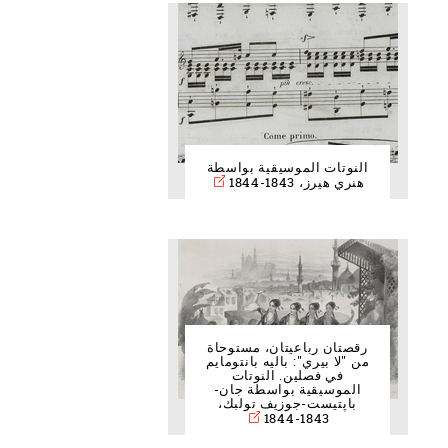
النوتات الموسيقية بواسطة
هنري هيرز، 1843-1844
رقصتان رباعيتان، مستوحاة
من "لا بيري": باليه بانتومايم
في فصلين. النوتات
الموسيقية بواسطة جان-
باپتيست-جوزيف تولبك،
1843-1844