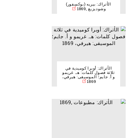
الأتراك: بيريه (بوكسفور)
وشوديزيغ ,1869
الأتراك: أوبرا كوميدية في
ثلاثة فصول كلمات: هـ. غريمو
و أ. جايم؛ الموسيقى: هيرفي،
1869