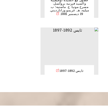
فصول مع السيدة دوفيفييه
والسيد فيرنيه بروكسل:
مسرح مونيا. ج. ماسنيه؛ ب.
ميليه، هـ. غريمو وزانارديني.
19 ديسمبر 1881.
ثايس 1892-1897