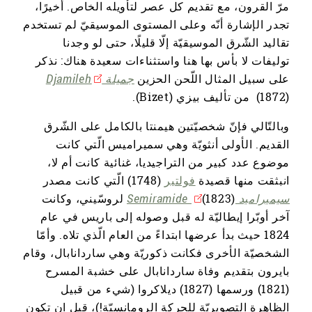
مرّ القرون، مع تقديم كل عصر لتأويله الخاص. أخيرًا،
تجدر الإشارة أنّه وعلى المستوى الموسيقيّ لم تستخدم
تقاليد الشّرق الموسيقيّة إلّا قليلًا، حتى لو وجدنا
توليفات لا بأس بها هنا واستثناءات سعيدة هناك: نذكر
على سبيل المثال اللّحن الحزين
جميلة Djamileh
(1872) من تأليف بيزي (Bizet).
وبالتّالي فإنّ شخصيّتين هيمنتا بالكامل على الشّرق
القديم. الأولى أنثويّة وهي سميراميس الّتي كانت
موضوع عدد كبير من التراجيديا، غنائية كانت أم لا،
انبثقت منها قصيدة
فولتير
(1748) الّتي كانت مصدر
سيميراميد Semiramide
(1823) لروسّيني، وكانت
آخر أوبّرا إيطاليّة له قبل وصوله إلى باريس في عام
1824 حيث بدأ عرضها ابتداءً من العام الّذي تلاه. وأمّا
الشخصيّة الأخرى فكانت ذكوريّة وهي ساردانابال، وقام
بايرون بتقديم وفاة ساردانابال على خشبة المسرح
(1821) ورسمها (1827) ديلاكروا (شيء من قبيل
الظاهرة التصويريّة للحركة الرومانسيّة!)، قبل ان تكون