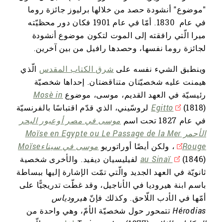
"موضوع" أنشودة حصد من خلالها برليوز جائزة روما
في عام 1830. أمّا في عام 1901 فكان دور محظيّته
ميرا الّتي رافقته إلى الموت لتكون موضوع أنشودة
لجائزة روما نفسها، وحصدها رافيل من بين آخرين.
وينطبق الشيء نفسه على
شرق الكتاب المقدس
الّذي
هيمنت عليه شخصيّتان متناقضتان. إحداها شخصيّة
رئيسيّة في العهد القديم، موسى، موضوع
Mosè in
Egitto
(1818) لروسّيني، الذي قدّم اقتباسًا بالفرنسيّة
في عام 1827 تحت اسم
موسى في مصر أوعبور البحر
الأحمر Moïse en Egypte ou Le Passage de la Mer
Rouge
، ولكن أيضًا أوراتوريو
موسى في سيناءMoïse
au Sinaï
(1846) لفيليسيان ديفيد. والأخرى شخصية
ثانويّة في العهد الجديد والّتي تمّت الإشارة إليها ببساطة
باسم ابنة هيروديا في الأناجيل، وقد غطّت تدريجيًّا على
أمّها في الأدب اللّاحق. وكذلك فإنّ
هيرودياس
Hérodias
تتمحور حول شخصيّة الأمّ، وهي واحدة من