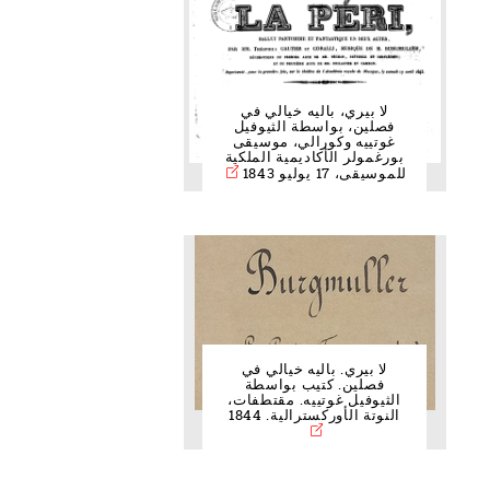
لا بيري، باليه خيالي في
فصلين، بواسطة الثيوفيل
غوتييه وكورالي، موسيقى
بورغمولر الأكاديمية الملكية
للموسيقى، 17 يوليو 1843
لا بيري. باليه خيالي في
فصلين. كتيب بواسطة
الثيوفيل غوتييه. مقتطفات،
النوتة الأوركسترالية. 1844