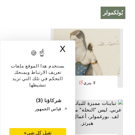
بُولكمولر
X
إخفاء لافتة ملفات
يستخدم هذا الموقع ملفات
تعريف الارتباط ويمنحك
التحكم في تلك التي تريد
لا بيري
تنشيطها
شركاؤنا
(3)
قياس الجمهور
تقبل كل شيء