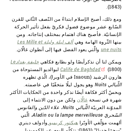
(1843).
ومع ذلك، أصبح الإسلام ابتداءً من النّصف الثّاني للقرن
السّابع عشر موضوع فضول فكريّ بفعل تأثير الحركة
الإنسانيّة. فأصبح هناك اهتمام بمختلف إنتاجاته. ومن
بينها الثّروة الهامة وهي
ألف ليلة وليلة Les Mille et
une nuits
والّتي يعود الفضل فيها إلى أنطوان غالّان.
ويمكن لنا أن نذكرأيضًا ولو بطابع فكاهي
خليفة بغدادLe
Calife de Baghdad
(1800) لبوالديو المستوحاة من
هارون الرشيد (Isaoun في الأوبرا)، الّذي تظهره
اللّيالي Nuits
وهو يجول ليلًا متخفّيًا في عاصمته.
وبحسّ أكثر فكاهة أيضًا نذكر واحدة من الحكايات الأكثر
شهرة في نسخة
غالّان
ولكن من دون الانتماء إلى
المدوّنة العربيّة
اللّيالي Nuits، علاء الدّين والفانوس
السّحريّ Aladin ou la lampe merveilleuse،
الّتي
ألهمت مؤلّفي الأوبّرا
هيكتور كريميو
وأدولف دينري
"سحرًا جديدًا" (1863): نتكلّم اليوم عن الكوميديا