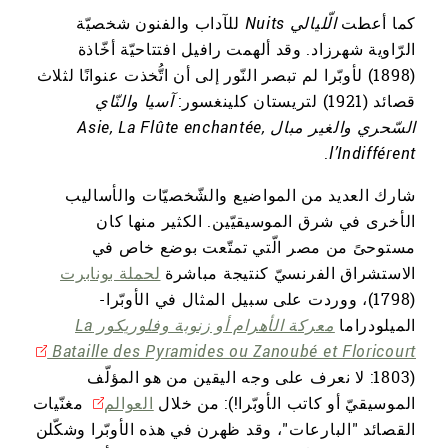
كما أعطت
الّليالي
Nuits
للآداب والفنون شخصيّة
الرّاوية شهرزاد. وقد ألهمت رافيل افتتاحيّة أخّاذة
(1898) لأوبّرا لم تبصر النّور إلى أن اتُّخذت عنوانًا لثلاث
قصائد (1921) لتريستان كلينغسور:
آسيا والنّاي
السّحري والغير مبال
Asie, La Flûte enchantée,
.
l’Indifférent
شارك العديد من المواضيع والشّخصيّات والأساليب
الأخرى في شرق الموسيقيّين. الكثير منها كان
مستوحىً من مصر الّتي تمتّعت بوضع خاص في
الاستشراق الفرنسيّ كنتيجة مباشرة
لحملة بونابرت
(1798)، ووردت على سبيل المثال في الأوبّرا-
الميلودراما
معركة الأهرام أو زنوبة وفلوريكور La
Bataille des Pyramides ou Zanoubé et Floricourt
(1803: لا نعرف على وجه اليقين من هو المؤلّف
الموسيقيّ أو كاتب الأوبّرا!): من خلال
العوالم
مغنّيات
القصائد "البارعات"، وقد ظهرن في هذه الأوبّرا وشكّلن