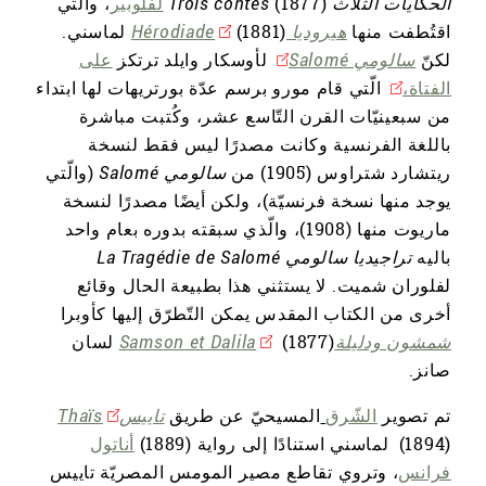
الحكايات الثلاث Trois contes
(1877)
لفلوبير
، والّتي
اقتُطفت منها
هيروديا Hérodiade
(1881) لماسني.
لكنّ
سالومي Salomé
لأوسكار وايلد ترتكز
على
الفتاة،
الّتي قام مورو برسم عدّة بورتريهات لها ابتداء
من سبعينيّات القرن التّاسع عشر، وكُتبت مباشرة
باللغة الفرنسية وكانت مصدرًا ليس فقط لنسخة
ريتشارد شتراوس (1905) من
سالومي Salomé
(والّتي
يوجد منها نسخة فرنسيّة)، ولكن أيضًا مصدرًا لنسخة
ماريوت منها (1908)، والّذي سبقته بدوره بعام واحد
باليه
تراجيديا سالومي La Tragédie de Salomé
لفلوران شميت. لا يستثني هذا بطبيعة الحال وقائع
أخرى من الكتاب المقدس يمكن التّطرّق إليها كأوبرا
شمشون ودليلةSamson et Dalila
(1877) لسان
صانز.
تم تصوير
الشّرق
المسيحيّ عن طريق
تاييسThaïs
(1894) لماسني استنادًا إلى رواية (1889)
أناتول
فرانس
، وتروي تقاطع مصير المومس المصريّة تاييس