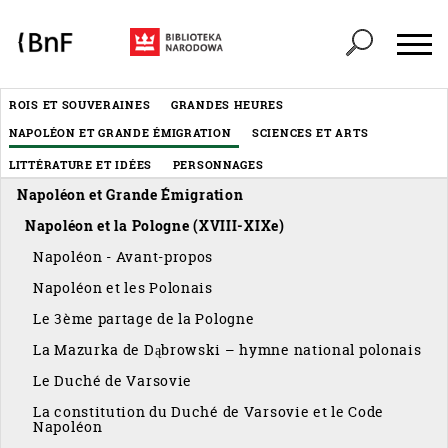
Panneau de gestion des cookies
Header
ROIS ET SOUVERAINES
GRANDES HEURES
Menu
NAPOLÉON ET GRANDE ÉMIGRATION
SCIENCES ET ARTS
éditorial
LITTÉRATURE ET IDÉES
PERSONNAGES
Napoléon et Grande Émigration
Napoléon et la Pologne (XVIII-XIXe)
Napoléon - Avant-propos
Napoléon et les Polonais
Le 3ème partage de la Pologne
La Mazurka de Dąbrowski – hymne national polonais
Le Duché de Varsovie
La constitution du Duché de Varsovie et le Code
Napoléon