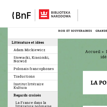
Panneau de gestion des cookies
ROIS ET SOUVERAINES
GRAND
Menu
Littérature et idées
éditorial
Adam Mickiewicz
Accueil
idé
Słowacki, Krasiński,
Norwid
Polonais francophones
Traductions
LA P
Institut littéraire
Kultura
Regards croisés
La France dans la
littérature polonaise