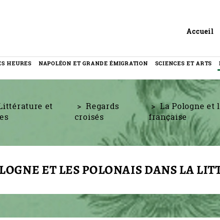
Header
Accueil
ES HEURES
NAPOLÉON ET GRANDE ÉMIGRATION
SCIENCES ET ARTS
Littérature et
Regards
La Pologne et l
es
croisés
française
OLOGNE ET LES POLONAIS DANS LA LI