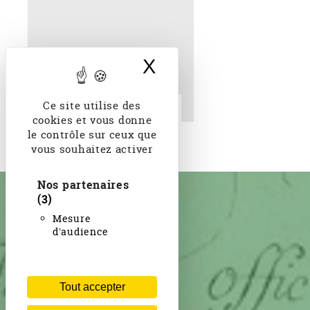
X
Masquer le band
Ce site utilise des
Sur la Sprée. 1886
cookies et vous donne
le contrôle sur ceux que
vous souhaitez activer
Nos partenaires
(3)
Mesure
d'audience
Tout accepter