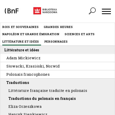
Panneau de gestion des cookies
Header
ROIS ET SOUVERAINES
GRANDES HEURES
Menu
NAPOLÉON ET GRANDE ÉMIGRATION
SCIENCES ET ARTS
éditorial
LITTÉRATURE ET IDÉES
PERSONNAGES
Littérature et idées
Adam Mickiewicz
Słowacki, Krasiński, Norwid
Polonais francophones
Traductions
Littérature française traduite en polonais
Traductions du polonais en français
Eliza Orzeszkowa
Henryk Sienkiewicz