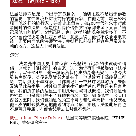
法显 （约 340 – 420）
法显法师不是第一个出于宗教目的——确切地说不是出于佛教
的需要，在中国境外探险前行的旅行家。在他之前，就已经出
现了他这样的旅行家，并曾史上留名，如260年代的朱士行或
者同时的竺法护，但是这后两位僧侣旅行家都未留下只言片语
记录他们的旅行。5世纪起，他们这样的情况突然增多了，不
少中国僧侣决定前往西方求法，意思是说，他们不仅要求取真
经，还要向当地的法师学法，并朝拜以前佛祖释迦牟尼常常光
顾的地方。这些人中就有法显。
僧侣
法显是中国历史上首位留下完整旅行记录的佛教朝圣僧
侣，这就是《佛国记》的由来，这一游记有时也被称做《法显
传》，写于414年，这一游记所获得成功是毫无疑问，也令法
显名声彰显。法显饱受赞誉之处在于，他以近六十高龄踏上征
途，前后游历十年有余。《佛国记》一书只讲述其游历，未触
及法显此前生平，对其归国后的生活的描述也同样只有只言片
语。我们所了解的法显生平用几句话就可以概括。我们知道他
俗姓龚，但是我们并不了解他的俗名。我们知道他生于今天山
西省的五阳，我们也知道他的三个哥哥都幼年夭折，他父亲在
他三岁的时候就决定把他送到寺庙出家。据说，法显此后再也
不愿离开寺庙，即使他父亲去世时也不例外。
戴仁（Jean-Pierre Drège）
,法国高等研究实验学院（EPHE-
PSL）荣誉研究主任