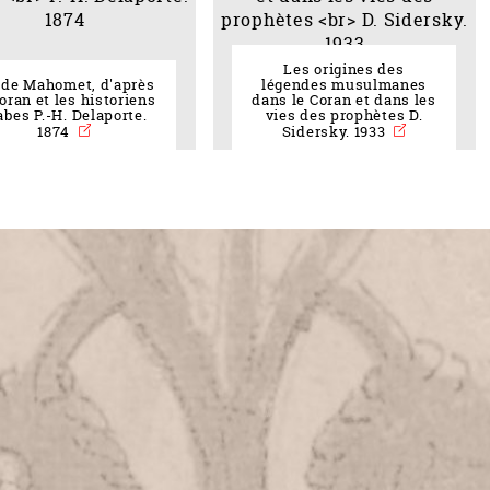
Les origines des
 de Mahomet, d'après
légendes musulmanes
eau des cookies
Coran et les historiens
dans le Coran et dans les
abes P.-H. Delaporte.
vies des prophètes D.
1874
Sidersky. 1933