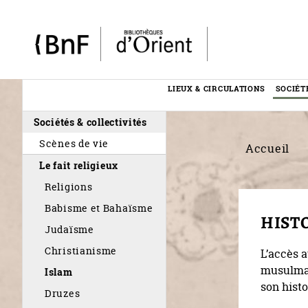
Panneau de gestion des cookies
LIEUX & CIRCULATIONS
SOCIÉT
Menu
Sociétés & collectivités
éditorial
Scènes de vie
Accueil
Le fait religieux
Religions
Babisme et Bahaïsme
HISTO
Judaïsme
Christianisme
L’accès a
musulman
Islam
son histo
Druzes