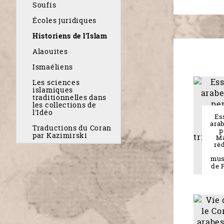
Soufis
Écoles juridiques
Historiens de l'Islam
Alaouites
Ismaéliens
Les sciences
islamiques
traditionnelles dans
les collections de
l'Idéo
Es
arab
Traductions du Coran
p
par Kazimirski
Ma
ré
mus
de 