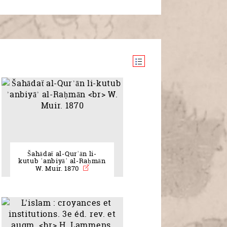
Šahādaẗ al-Qurʾān li-
kutub ʾanbiyāʾ al-Raḥmān
W. Muir. 1870