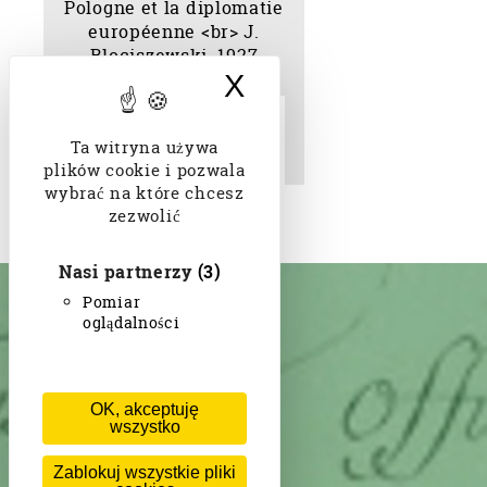
X
Ukryj baner doty
La restauration de la
Pologne et la diplomatie
Ta witryna używa
européenne J.
Blociszewski. 1927
plików cookie i pozwala
wybrać na które chcesz
zezwolić
Nasi partnerzy
(3)
Pomiar
oglądalności
OK, akceptuję
wszystko
Zablokuj wszystkie pliki