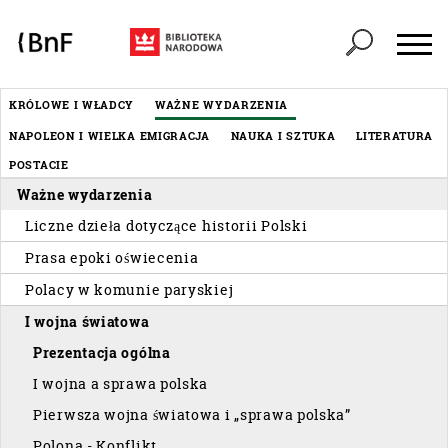
Panel zarządzania plikami cookies
Header
KRÓLOWE I WŁADCY
WAŻNE WYDARZENIA
Menu
NAPOLEON I WIELKA EMIGRACJA
NAUKA I SZTUKA
LITERATURA
éditorial
POSTACIE
Ważne wydarzenia
Liczne dzieła dotyczące historii Polski
Prasa epoki oświecenia
Polacy w komunie paryskiej
I wojna światowa
Prezentacja ogólna
I wojna a sprawa polska
Pierwsza wojna światowa i „sprawa polska”
Polona - Konflikt