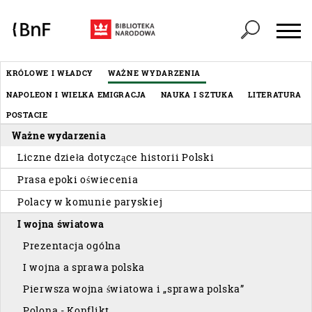
Panel zarządzania plikami cookies
Header
KRÓLOWE I WŁADCY
WAŻNE WYDARZENIA
Menu
NAPOLEON I WIELKA EMIGRACJA
NAUKA I SZTUKA
LITERATURA
éditorial
POSTACIE
Ważne wydarzenia
Liczne dzieła dotyczące historii Polski
Prasa epoki oświecenia
Polacy w komunie paryskiej
I wojna światowa
Prezentacja ogólna
I wojna a sprawa polska
Pierwsza wojna światowa i „sprawa polska”
Polona - Konflikt