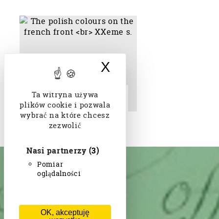
X
Ukryj baner doty
Ta witryna używa
The polish colours on the
french front XXeme s.
plików cookie i pozwala
wybrać na które chcesz
zezwolić
Nasi partnerzy
(3)
Pomiar
oglądalności
OK, akceptuję