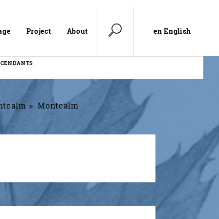
en English
age
Project
About
SCENDANTS
ntcalm
Montcalm