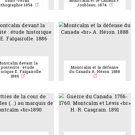
Saint-Véran.
Montcalm et le Canada F.
ithographie 1854
Joubleau. 1874
ontcalm devant la
postérité : étude
Montcalm et la défense
torique E. Falgairolle.
du Canada A. Héron. 1888
1886