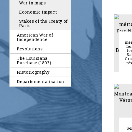
War in maps
Economic impact
Stakes of the Treaty of
Paris
American War of
Independence
mér
Te
Revolutions
le
Sa
The Louisiana
Gra
Purchase (1803)
pê
Historiography
Departementalisation
Mo