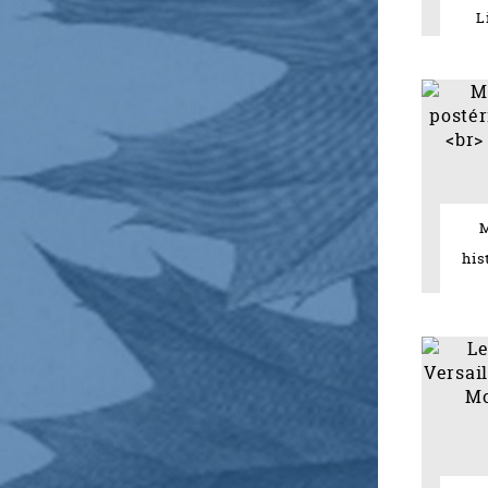
L
M
his