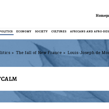
Header
Homep
POLITICS
ECONOMY
SOCIETY
CULTURES
AFRICANS AND AFRO-DE
litics
The fall of New France
Louis-Joseph de Mo
TCALM