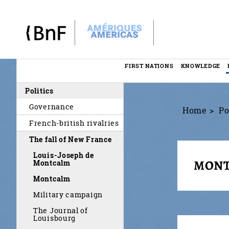
Cookies management panel
FIRST NATIONS
KNOWLEDGE
Menu
Politics
éditorial
Governance
Home
Po
French-british rivalries
The fall of New France
Louis-Joseph de
MON
Montcalm
Montcalm
Military campaign
The Journal of
Louisbourg