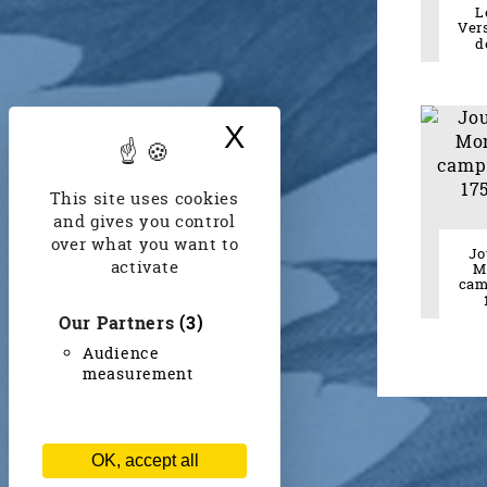
L
Vers
d
X
Hide cookie bann
This site uses cookies
and gives you control
over what you want to
Jo
activate
M
cam
Our Partners
(3)
Audience
measurement
OK, accept all