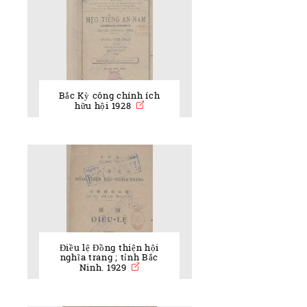
Bắc Kỳ công chính ích
hữu hội 1928
Điều lệ Đồng thiện hội
nghĩa trang ; tỉnh Bắc
Ninh. 1929