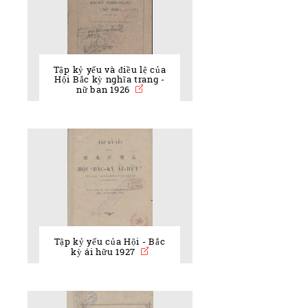
Tập kỷ yếu và điều lệ của
Hội Bắc kỳ nghĩa trang -
nữ ban 1926
Tập kỷ yếu của Hội - Bắc
kỳ ái hữu 1927