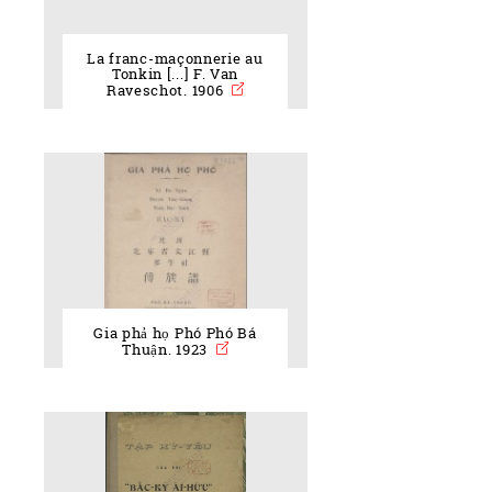
La franc-maçonnerie au
Tonkin [...] F. Van
Raveschot. 1906
Gia phả họ Phó Phó Bá
Thuận. 1923