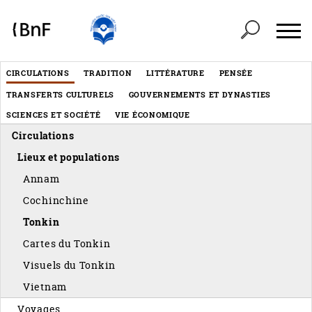
Panneau de gestion des cookies
Header
CIRCULATIONS
TRADITION
LITTÉRATURE
PENSÉE
Menu
TRANSFERTS CULTURELS
GOUVERNEMENTS ET DYNASTIES
éditorial
SCIENCES ET SOCIÉTÉ
VIE ÉCONOMIQUE
Circulations
Lieux et populations
Annam
Cochinchine
Tonkin
Cartes du Tonkin
Visuels du Tonkin
Vietnam
Voyages