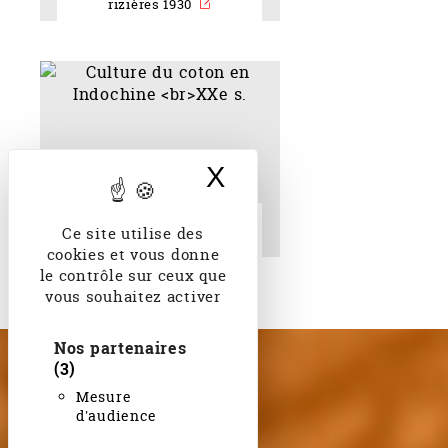
rizières 1930
X
Masquer le band
Culture du coton en
Ce site utilise des
Indochine XXe s.
cookies et vous donne
le contrôle sur ceux que
vous souhaitez activer
Nos partenaires
(3)
Mesure
d'audience