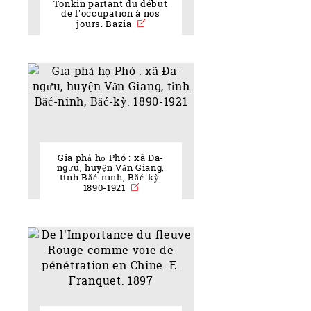
Tonkin partant du début
de l'occupation à nos
jours. Bazia
Gia phả họ Phó : xã Ða-
ngưu, huyện Văn Giang,
tỉnh Băć-ninh, Băć-kỳ.
1890-1921