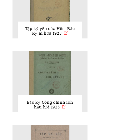
Tập kỷ yếu của Hội : Bắc
Kỳ ái hữu 1925
Bắc kỳ Công chính ích
hữu hội 1925