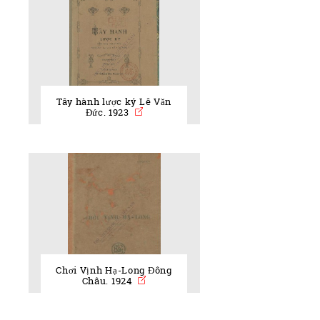
Tây hành lược ký Lê Văn
Đức. 1923
Chơi Vịnh Hạ-Long Đông
Châu. 1924