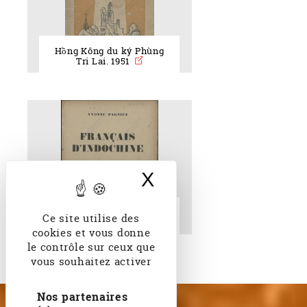
Hồng Kông du ký Phùng
Tri Lai. 1951
X
Masquer le band
Francais d'Indochine Y.
Ce site utilise des
Pagniez. 1953
cookies et vous donne
le contrôle sur ceux que
vous souhaitez activer
Nos partenaires