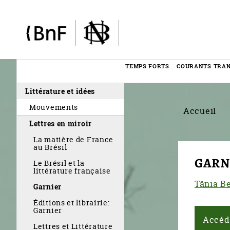
Panneau de gestion des cookies
TEMPS FORTS
COURANTS TRA
Menu
Littérature et idées
éditorial
Mouvements
Accueil
Lettres en miroir
La matière de France
au Brésil
GARNI
Le Brésil et la
littérature française
Tânia B
Garnier
Éditions et librairie:
Garnier
Accéd
Lettres et Littérature