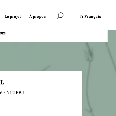
fr Français
Le projet
À propos
QUES
IL
iée à l’UERJ.