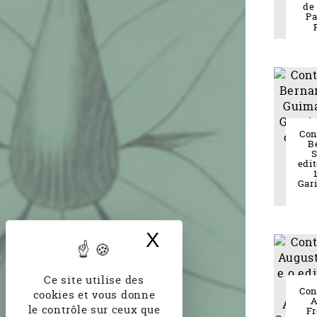
de 
Pa
Con
B
S
edit
Gar
X
Masquer le band
Ce site utilise des
Con
cookies et vous donne
A
le contrôle sur ceux que
Fr