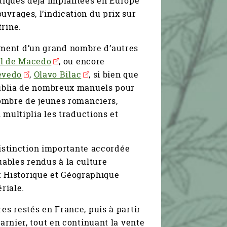
ratiques déjà implantées en Europe
uvrages, l’indication du prix sur
trine.
ment d’un grand nombre d’autres
l de Macedo
, ou encore
evedo
,
Olavo Bilac
, si bien que
 publia de nombreux manuels pour
 nombre de jeunes romanciers,
l multiplia les traductions et
 distinction importante accordée
ables rendus à la culture
tut Historique et Géographique
riale.
es restés en France, puis à partir
Garnier, tout en continuant la vente