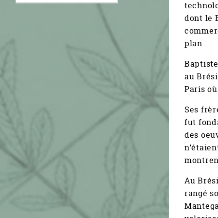
technolo
dont le 
commerci
plan.
Baptiste
au Brési
Paris où
Ses frèr
fut fond
des oeuv
n’étaien
montren
Au Brési
rangé so
Mantegaz