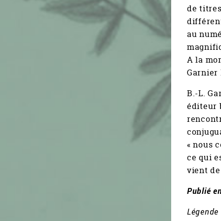
de titre
différen
au numér
magnifiq
A la mor
Garnier 
B.-L. Ga
éditeur 
rencontr
conjugua
« nous c
ce qui e
vient de
Publié e
Légende d