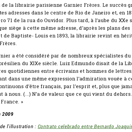
s de la librairie parisienne Garnier Frères. Le succès gr
tes adresses dans le centre de Rio de Janeiro et, en 
o 71 de la rua do Ouvidor. Plus tard, à l’aube du XXe si
ue siège à cette même adresse, d’après les plans des 
t de Baptiste- Louis en 1893, la librairie revint en héri
Frères.
rnier a été considéré par de nombreux spécialistes du
brésilien du XIXe siècle. Luiz Edmundo disait de la Lib
es quotidiennes entre écrivains et hommes de lettres, q
nt dans une même expression l’admiration vouée à cett
ontinuons d’être français, par l’esprit et, plus que ja
st à nous. (...) N’a de valeur que ce qui vient du dehors
 France. »
n 2009
e l'illustration :
Contrato celebrado entre Bernardo Joaqui