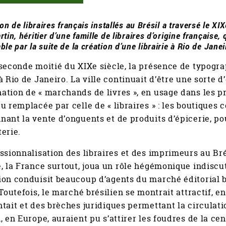
ion de libraires français installés au Brésil a traversé le XI
tin, héritier d’une famille de libraires d’origine française, q
le par la suite de la création d’une librairie à Rio de Janei
seconde moitié du XIXe siècle, la présence de typograph
à Rio de Janeiro. La ville continuait d’être une sorte d
tion de « marchands de livres », en usage dans les pr
u remplacée par celle de « libraires » : les boutiques 
ant la vente d’onguents et de produits d’épicerie, pou
erie.
ssionnalisation des libraires et des imprimeurs au Bré
, la France surtout, joua un rôle hégémonique indiscut
on conduisit beaucoup d’agents du marché éditorial br
 Toutefois, le marché brésilien se montrait attractif, e
tait et des brèches juridiques permettant la circulat
, en Europe, auraient pu s’attirer les foudres de la ce