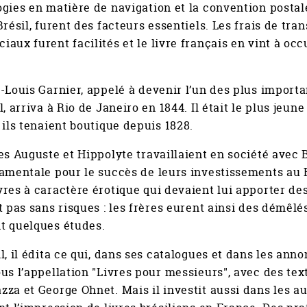
gies en matière de navigation et la convention postale
Brésil, furent des facteurs essentiels. Les frais de tr
aux furent facilités et le livre français en vint à oc
-Louis Garnier, appelé à devenir l’un des plus importan
l, arriva à Rio de Janeiro en 1844. Il était le plus jeune
 ils tenaient boutique depuis 1828.
es Auguste et Hippolyte travaillaient en société avec 
amentale pour le succès de leurs investissements au Br
res à caractère érotique qui devaient lui apporter de
t pas sans risques : les frères eurent ainsi des démêlé
t quelques études.
l, il édita ce qui, dans ses catalogues et dans les ann
us l’appellation "Livres pour messieurs", avec des t
za et George Ohnet. Mais il investit aussi dans les au