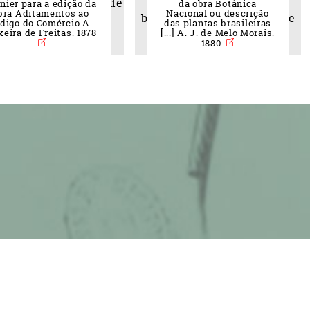
nier para a edição da
da obra Botânica
bra Aditamentos ao
Nacional ou descrição
digo do Comércio A.
das plantas brasileiras
xeira de Freitas. 1878
[...] A. J. de Melo Morais.
1880