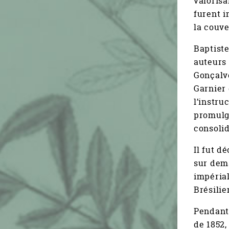
valorisa
furent i
la couve
Baptiste
auteurs 
Gonçalv
Garnier 
l’instru
promulgu
consolid
Il fut d
sur dema
impérial
Brésilie
Pendant 
de 1852,