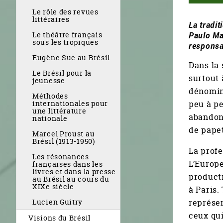
Le rôle des revues
littéraires
La tradit
Paulo Mar
Le théâtre français
sous les tropiques
responsab
Eugène Sue au Brésil
Dans la 
Le Brésil pour la
surtout 
jeunesse
dénomina
Méthodes
peu à pe
internationales pour
une littérature
abandonn
nationale
de papet
Marcel Proust au
Brésil (1913-1950)
La profe
Les résonances
L’Europe
françaises dans les
livres et dans la presse
producti
au Brésil au cours du
XIXe siècle
à Paris.
représen
Lucien Guitry
ceux qui
Visions du Brésil