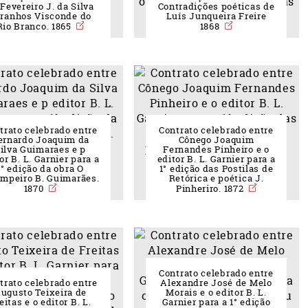
Fevereiro J. da Silva
Contradições poéticas de
ranhos Visconde do
Luís Junqueira Freire
Rio Branco. 1865
1868
trato celebrado entre
Contrato celebrado entre
ernardo Joaquim da
Cônego Joaquim
ilva Guimaraes e p
Fernandes Pinheiro e o
or B. L. Garnier para a
editor B. L. Garnier para a
1° edição da obra O
1° edição das Postilas de
impeiro B. Guimarães.
Retórica e poética J.
1870
Pinheriro. 1872
eau des cookies
Contrato celebrado entre
trato celebrado entre
Alexandre José de Melo
ugusto Teixeira de
Morais e o editor B. L.
eitas e o editor B. L.
Garnier para a 1° edição