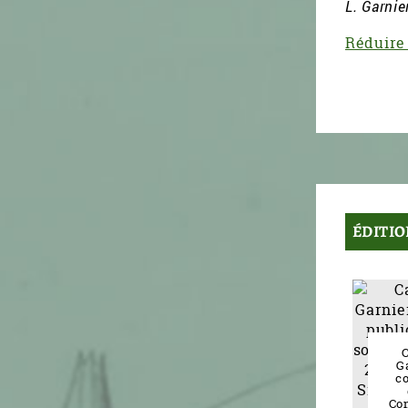
L. Garnie
Réduire 
ÉDITIO
C
G
c
Co