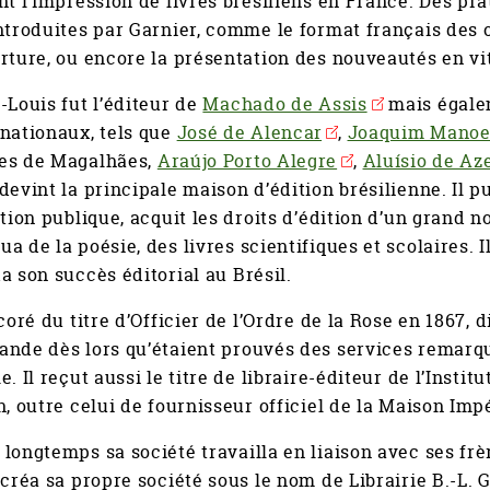
nt l’impression de livres brésiliens en France. Des p
ntroduites par Garnier, comme le format français des o
rture, ou encore la présentation des nouveautés en vi
-Louis fut l’éditeur de
Machado de Assis
mais égale
nationaux, tels que
José de Alencar
,
Joaquim Manoe
es de Magalhães,
Araújo Porto Alegre
,
Aluísio de Az
devint la principale maison d’édition brésilienne. Il
ction publique, acquit les droits d’édition d’un grand
a de la poésie, des livres scientifiques et scolaires. I
a son succès éditorial au Brésil.
écoré du titre d’Officier de l’Ordre de la Rose en 1867,
nde dès lors qu’étaient prouvés des services remarqu
e. Il reçut aussi le titre de libraire-éditeur de l’Insti
n, outre celui de fournisseur officiel de la Maison Impé
longtemps sa société travailla en liaison avec ses frèr
 créa sa propre société sous le nom de Librairie B.-L. 