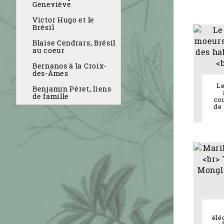
Geneviève
Victor Hugo et le
Brésil
Blaise Cendrars, Brésil
au coeur
Bernanos à la Croix-
des-Âmes
Le
Benjamin Péret, liens
de famille
co
de
élé