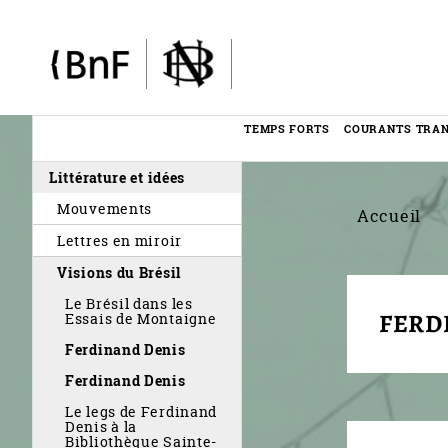
Panneau de gestion des cookies
TEMPS FORTS
COURANTS TRA
Menu
Littérature et idées
éditorial
Mouvements
Accueil
Lettres en miroir
Visions du Brésil
Le Brésil dans les
FERD
Essais de Montaigne
Ferdinand Denis
Ferdinand Denis
Le legs de Ferdinand
Denis à la
Bibliothèque Sainte-