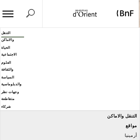
وحة إدارة ملفات تعريف الارتباط
Header
التنقل
Men
والاماكن
éditoria
الحياة
الاجتماعية
العلوم
والثقافة
السياسة
والدبلوماسية
وجهات نظر
متقاطعة
شركاء
التنقل والاماكن
مواقع
أرمينيا