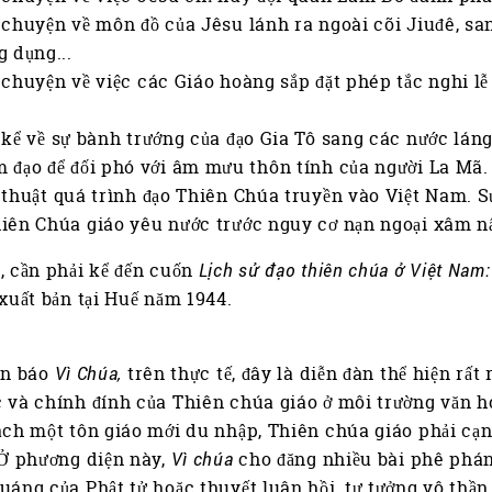
chuyện về môn đồ của Jêsu lánh ra ngoài cõi Jiuđê, sa
g dụng...
chuyện về việc các Giáo hoàng sắp đặt phép tắc nghi lễ 
kể về sự bành trướng của đạo Gia Tô sang các nước láng
 đạo để đối phó với âm mưu thôn tính của người La Mã.
thuật quá trình đạo Thiên Chúa truyền vào Việt Nam. S
iên Chúa giáo yêu nước trước nguy cơ nạn ngoại xâm n
, cần phải kể đến cuốn
Lịch sử đạo thiên chúa ở Việt Nam:
 xuất bản tại Huế năm 1944.
ần báo
Vì Chúa,
trên thực tế, đây là diễn đàn thể hiện rất
 và chính đính của Thiên chúa giáo ở môi trường văn hó
ách một tôn giáo mới du nhập, Thiên chúa giáo phải cạn
 Ở phương diện này,
Vì chúa
cho đăng nhiều bài phê phán
uáng của Phật tử hoặc thuyết luân hồi, tư tưởng vô thầ