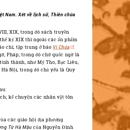
iệt Nam. Xét về lịch sử, Thiên chúa
VIII, XIX, trong đó sách truyền
thế kỷ XIX thì ngoài các ấn phẩm
báo chí, tập trung ở báo
Vì Chúa
.
gữ, Pháp; trong đó chữ quốc ngữ là
 tỉnh thành, như Mỹ Tho, Bạc Liêu,
 Hà Nội, trong đó chủ yếu là Quy
au:
ách; kể chuyện các nhân vật tôn
ủa các giáo hội địa phương
ơng Từ Hà Mậu
của Nguyễn Đình