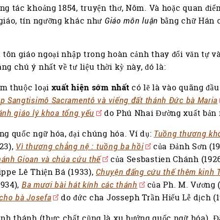
ng tác khoảng 1854, truyện thơ, Nôm. Và hoặc quan đi
giáo, tín ngưỡng khác như
Giáo môn luận
bằng chữ Hán 
à tôn giáo ngoại nhập trong hoàn cảnh thay đổi văn tự và
ng chú ý nhất về tư liệu thời kỳ này, đó là:
ẩm thuộc loại
xuất hiện sớm nhất
có lẽ là vào quãng đầ
p Sangtisimô Sacramentô và viếng đất thánh Đức bà Maria
ánh giáo lý khoa tổng yếu
do Phú Nhai Đường xuất bản 
ng quốc ngữ hóa, đại chúng hóa. Ví dụ:
Tuồng thương kh
23),
Vì thương chẳng nệ : tuồng ba hồi
của Đảnh Sơn (19
ánh Gioan và chúa cứu thế
của Sesbastien Chánh (192
ippe Lê Thiện Bá (1933),
Chuyện đấng cứu thế thêm kinh T
1934),
Ba mươi bài hát kính các thánh
của Ph. M. Vương 
 cho bà Josefa
do đức cha Josseph Trần Hiếu Lễ dịch (
inh thánh (thực chất cũng là xu hướng quốc ngữ hóa). Đ