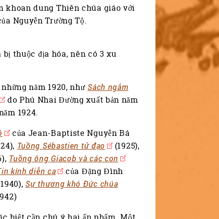
ểm khoan dung Thiên chúa giáo với
của Nguyễn Trường Tộ.
 bị thuộc địa hóa, nên có 3 xu
u những năm 1920, như
Sách ngắm
do Phú Nhai Đường xuất bản năm
năm 1924.
ó
của Jean-Baptiste Nguyễn Bá
24),
Tuồng Sébastien tử đạo
(1925),
6),
Tuồng ông Giacob và các con
in kính diễn ca
của Đặng Đình
(1940),
Sự thương khó Đức chúa
1942)
ặc biệt cần chú ý hai ấn phẩm. Một