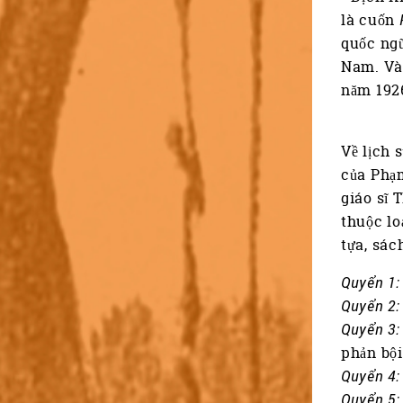
là cuốn
quốc ngữ
Nam. V
năm 1926
Về lịch 
của Phạm
giáo sĩ 
thuộc lo
tựa, sác
Quyển 1:
Quyển 2:
Quyển 3:
phản bội
Quyển 4:
Quyển 5: