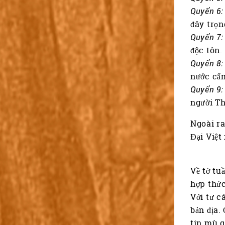
Quyển 6:
đây trọn
Quyển 7:
độc tôn.
Quyển 8:
nước cấm
Quyển 9:
người Th
Ngoài ra
Đại Việt
Về tờ tu
hợp thức
Với tư c
bản địa.
tin mù q