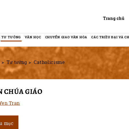
Header
Trang chủ
TƯ TƯỞNG
VĂN HỌC
CHUYỂN GIAO VĂN HÓA
CÁC TRIỀU ĐẠI VÀ 
Tư tưởng
Catholicisme
N CHÚA GIÁO
 Yen Tran
ứu mục