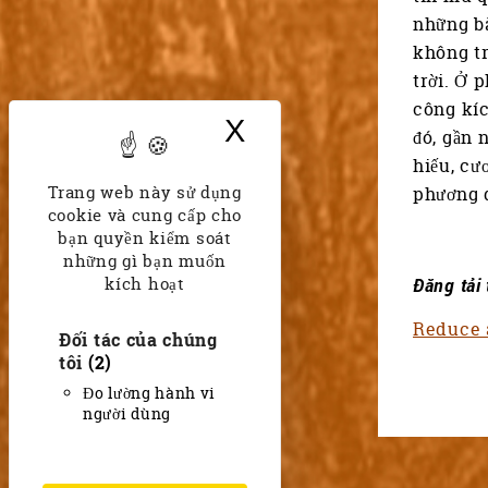
những bà
không tr
trời. Ở 
công kíc
X
Ẩn biểu ngữ cook
đó, gần 
hiếu, cư
Trang web này sử dụng
phương 
cookie và cung cấp cho
bạn quyền kiểm soát
những gì bạn muốn
kích hoạt
Đăng tải
Reduce a
Đối tác của chúng
tôi
(2)
Đo lường hành vi
người dùng