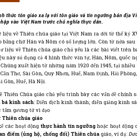
nh thức tôn giáo xa lạ với tôn giáo và tín ngưỡng bản địa V
nhập vào Việt Nam trước chủ nghĩa thực dân.
tư liệu về Thiên chúa giáo tại Việt Nam ra đời từ thế kỷ X
o bằng chữ Hán và Nôm có số lượng lớn. Còn từ nửa sau 
 tư liệu về Thiên chúa giáo chủ yếu là các bài viết trên 
iệu này sủ dụng cả 4 hình thức văn tự, Hán, Nôm, quốc n
 Chúng xuất hiện từ những năm 1920 đến 1945, tại nhiều
 Cần Thơ, Sài Gòn, Quy Nhơn, Huế, Nam Định, Hải Phòng,
i Gòn, Huế, Hà Nội.
về Thiên Chúa giáo chủ yếu trình bày các vấn đề chính s
 bá kinh sách
: Diễn dịch kinh thánh; diễn giảng kinh s
c tấm gương tử vì đạo
ử Thiên chúa giáo
kể các hoạt động
thực hành tín ngưỡng
hoặc hoạt động c
an điểm (ủng hộ, chống đối) Thiên chúa
giáo, ví dụ:
Dư