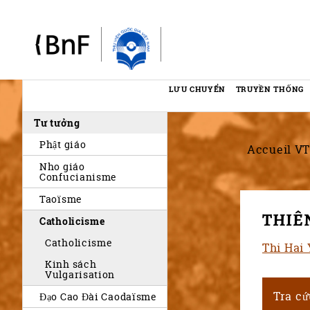
Bảng quản lý cookie
LƯU CHUYỂN
TRUYỀN THỐNG
Menu
Tư tưởng
éditorial
Phật giáo
Accueil VT
Nho giáo
Confucianisme
Taoïsme
THIÊ
Catholicisme
Catholicisme
Thi Hai
Kinh sách
Vulgarisation
Tra c
Đạo Cao Đài Caodaïsme