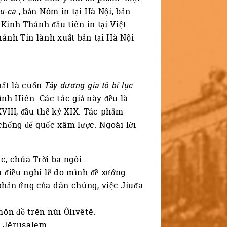
u-ca
, bản Nôm in tại Hà Nội, bản
 Kinh Thánh đầu tiên in tại Việt
hánh Tin lành xuất bản tại Hà Nội
hất là cuốn
Tây dương gia tô bí lục
h Hiên. Các tác giả này đều là
VIII, đầu thế kỷ XIX. Tác phẩm
 chống đế quốc xâm lược. Ngoài lời
ác, chúa Trời ba ngôi…
 điều nghi lễ do mình đề xướng.
phản ứng của dân chúng, việc Jiuđa
ôn đồ trên núi Ôlivêtê.
á Jêrusalem…