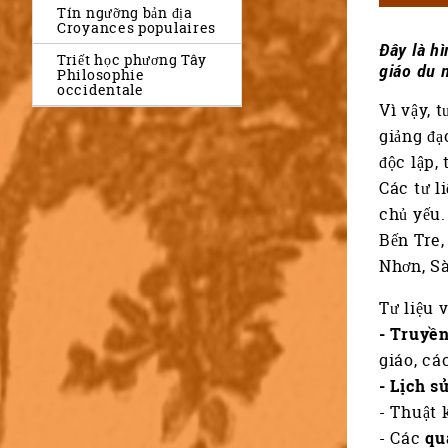
Tín ngưỡng bản địa
Croyances populaires
Đây là hì
Triết học phương Tây
giáo du 
Philosophie
occidentale
Vì vậy, 
giảng đạ
độc lập,
Các tư l
chủ yếu.
Bến Tre,
Nhơn, Sà
Tư liệu 
- Truyền
giáo, cá
- Lịch s
- Thuật 
- Các
qu