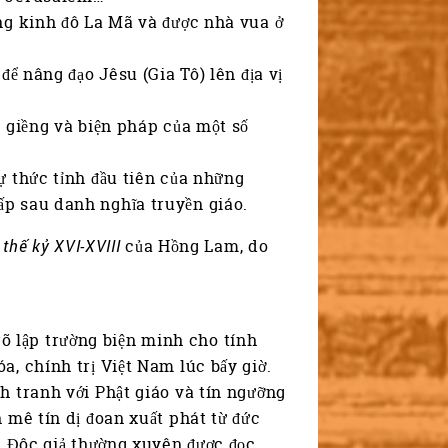
ng kinh đô La Mã và được nhà vua ở
để nâng đạo Jêsu (Gia Tô) lên địa vị
 giềng và biện pháp của một số
ự thức tỉnh đầu tiên của những
ấp sau danh nghĩa truyền giáo.
 thế kỷ XVI-XVIII
của Hồng Lam, do
 rõ lập trường biện minh cho tính
a, chính trị Việt Nam lúc bấy giờ.
h tranh với Phật giáo và tín ngưỡng
 mê tín dị đoan xuất phát từ đức
n. Đôc giả thường xuyên được đọc