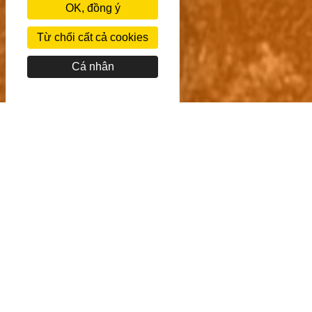
OK, đồng ý
Từ chối cất cả cookies
Cá nhân