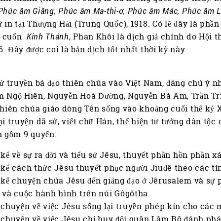
Phúc âm Giăng, Phúc âm Ma-thi-ơ, Phúc âm Mác, Phúc âm L
 in tại Thượng Hải (Trung Quốc), 1918. Có lẽ đây là phần
à cuốn
Kinh Thánh
, Phan Khôi là dịch giả chính do Hội t
. Đây được coi là bản dịch tốt nhất thời kỳ này.
sử truyền bá đạo thiên chúa vào Việt Nam, đáng chú ý n
 Ngộ Hiên, Nguyễn Hoà Đường, Nguyễn Bá Am, Trần Trìn
Thiên chúa giáo dòng Tên sống vào khoảng cuối thế kỷ X
ại truyện dã sử, viết chữ Hán, thể hiện tư tưởng dân tộc
h gồm 9 quyển:
kể về sự ra đời và tiểu sử Jêsu, thuyết phần hồn phần x
kể cách thức Jêsu thuyết phục người Jiuđê theo các tín
kể chuyện chúa Jêsu đến giảng đạo ở Jêrusalem và sự 
 và cuộc hành hình trên núi Gôgôtha.
chuyện về việc Jêsu sống lại truyền phép kín cho các m
chuyện về việc Jêsu chỉ huy đội quân Lâm Bô đánh ph