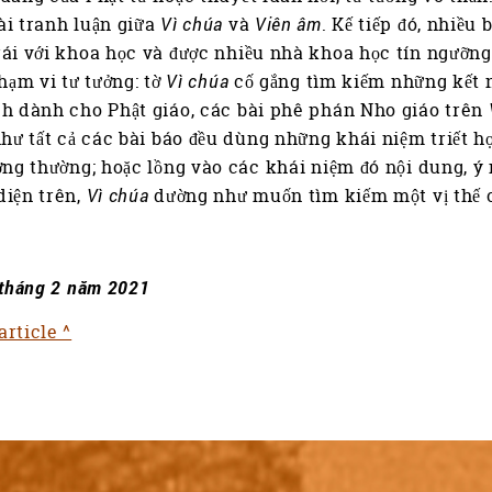
i tranh luận giữa
Vì chúa
và
Viên âm
. Kế tiếp đó, nhiều
ái với khoa học và được nhiều nhà khoa học tín ngưỡng,
phạm vi tư tưởng: tờ
Vì chúa
cố gắng tìm kiếm những kết n
h dành cho Phật giáo, các bài phê phán Nho giáo trên
ie
như tất cả các bài báo đều dùng những khái niệm triết h
ơng thường; hoặc lồng vào các khái niệm đó nội dung, ý
diện trên,
Vì chúa
dường như muốn tìm kiếm một vị thế c
 tháng 2 năm 2021
rticle ^