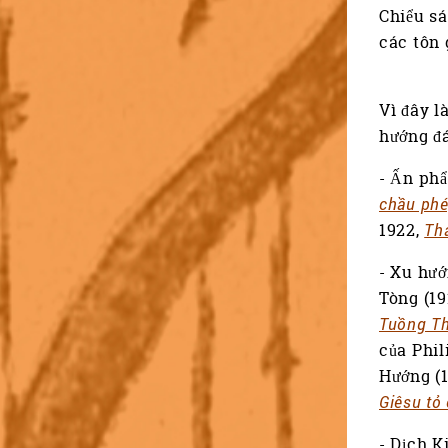
Chiểu sá
các tôn 
Vì đây l
hướng đá
- Ấn ph
chầu phé
1922,
Th
- Xu hướ
Tòng (19
Tuồng Th
của Phil
Hướng (
Giêsu tỏ
- Dịch K