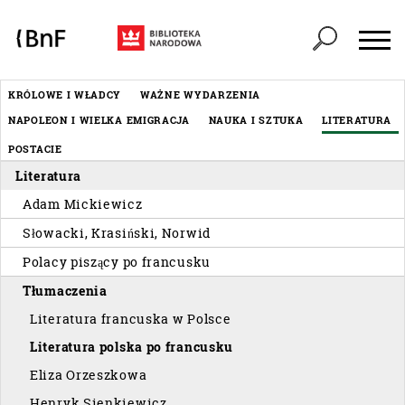
Panel zarządzania plikami cookies
Header
KRÓLOWE I WŁADCY
WAŻNE WYDARZENIA
Menu
NAPOLEON I WIELKA EMIGRACJA
NAUKA I SZTUKA
LITERATURA
éditorial
POSTACIE
Literatura
Adam Mickiewicz
Słowacki, Krasiński, Norwid
Polacy piszący po francusku
Tłumaczenia
Literatura francuska w Polsce
Literatura polska po francusku
Eliza Orzeszkowa
Henryk Sienkiewicz