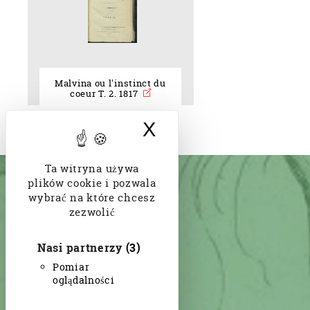
Malvina ou l'instinct du
coeur T. 2. 1817
X
Ukryj baner doty
Ta witryna używa
plików cookie i pozwala
wybrać na które chcesz
zezwolić
Nasi partnerzy
(3)
Pomiar
oglądalności