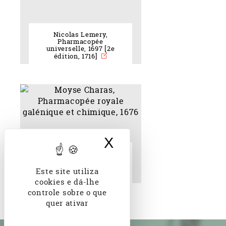
Nicolas Lemery,
Pharmacopée
universelle, 1697 [2e
édition, 1716]
X
Ocultar banner d
Moyse Charas,
Pharmacopée royale
galénique et chimique,
Este site utiliza
1676
cookies e dá-lhe
controle sobre o que
quer ativar