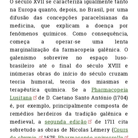
O século XVII se caracteriza igualmente tanto
na Europa quanto, depois, no Brasil, por uma
difusão das concepções paracelsianas da
medicina, que explicam a doença por
fenômenos químicos. Como consequência,
começa a operar-se uma lenta
marginalização da farmacopeia galênica. O
galenismo sobrevive no espaço luso-
brasileiro até o final do século XVIII e
inúmeras obras do início do século cruzam
teoria humoral, teoria dos miasmas e
terapêutica química. Se a
Pharmacopeia
Lusitana
de D. Caetano Santo António (1704)
é, por exemplo, principalmente composta de
remédios herdeiros da tradição galênica e
medieval, a
segunda edição
de 1711 cita
sobretudo as obras de Nicolas Lémery (
Cours
de chymie,
1675;
Pharmacopée universelle