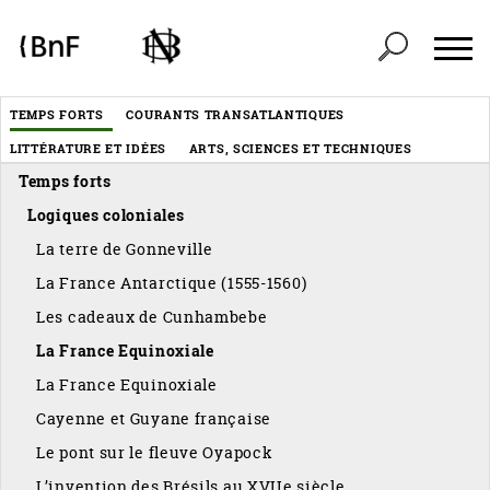
Panneau de gestion des cookies
Header
TEMPS FORTS
COURANTS TRANSATLANTIQUES
Menu
LITTÉRATURE ET IDÉES
ARTS, SCIENCES ET TECHNIQUES
éditorial
Temps forts
Logiques coloniales
La terre de Gonneville
La France Antarctique (1555-1560)
Les cadeaux de Cunhambebe
La France Equinoxiale
La France Equinoxiale
Cayenne et Guyane française
Le pont sur le fleuve Oyapock
L’invention des Brésils au XVIIe siècle