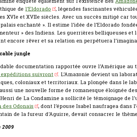
amine enquête également sur l’existence des
Amazon
thique de
l’Eldorado
, légendes fascinantes véhiculé
es XVIe et XVIIe siècles. Avec un succès mitigé car t
palais enchanté ». Il estime l’idée de l’Eldorado fondé
menteur » des Indiens. Les guerrières belliqueuses et l
t encore rêver et sa relation en perpétuera l’imagina
icable jungle
idable documentation rapportée ouvre l’Amérique au t
 expéditions suivront
. L’Amazonie devient un laborat
ues, coloniaux et territoriaux. La plongée dans le laby
 aussi une nouvelle forme de romanesque éloignée des
Henri de La Condamine a sollicité le témoignage de l’
n des Odonais
, dont l’épouse Isabel naufragea dans l’
ntain de la fureur d’Aguirre, devait consacrer le thème
n 2009