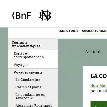
Panneau de gestion des cookies
TEMPS FORTS
COURANTS TRA
Menu
Courants
éditorial
transatlantiques
Accueil
Écrits et
correspondances
Voyages
Voyages savants
LA C
La Condamine
Ilda Me
Cartes et plans
portugai
La condamine en
Amazonie
Alexandre Rodrigues