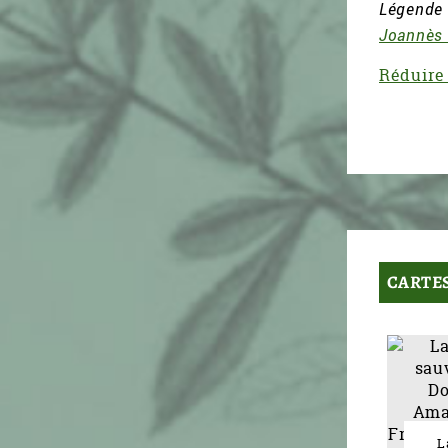
Légende d
Joannès 
Réduire 
CARTES
L