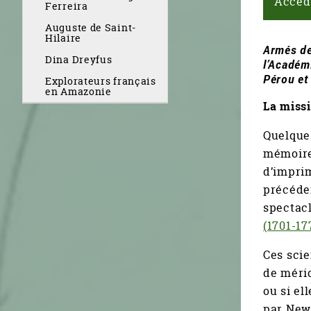
Accéd
Ferreira
Auguste de Saint-
Hilaire
Armés de
Dina Dreyfus
l’Académ
Pérou et 
Explorateurs français
en Amazonie
La missi
Quelques
mémoires
d’imprim
précéden
spectacl
(1701-17
Ces scie
de mérid
ou si el
par Newt