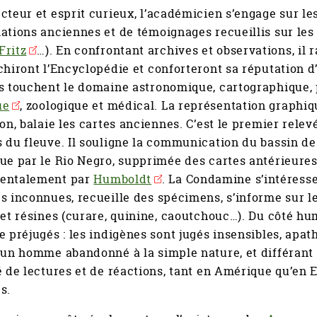
cteur et esprit curieux, l’académicien s’engage sur l
ations anciennes et de témoignages recueillis sur les 
Fritz
…). En confrontant archives et observations, il
chiront l’Encyclopédie et conforteront sa réputation
es touchent le domaine astronomique, cartographique,
ue
, zoologique et médical. La représentation graph
ion, balaie les cartes anciennes. C’est le premier rele
 du fleuve. Il souligne la communication du bassin de
ue par le Rio Negro, supprimée des cartes antérieures
entalement par
Humboldt
. La Condamine s’intéress
s inconnues, recueille des spécimens, s’informe sur le
 et résines (curare, quinine, caoutchouc…). Du côté hu
e préjugés : les indigènes sont jugés insensibles, apa
’un homme abandonné à la simple nature, et différant p
é de lectures et de réactions, tant en Amérique qu’en E
s.