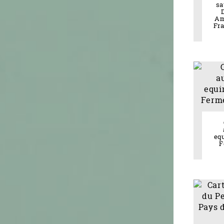
sa
Am
Fra
equ
F