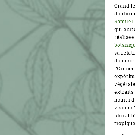
Grand le
d’inform
Samuel 
qui enri
réalisé
botaniq
sa relat
du cours
l’Orénoq
expérim
végétale
extraits
nourri d
vision d
pluralit
tropique