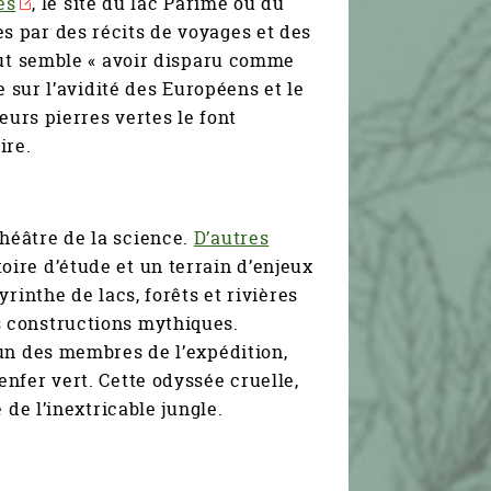
es
, le site du lac Parimé ou du
es par des récits de voyages et des
out semble « avoir disparu comme
e sur l’avidité des Européens et le
eurs pierres vertes le font
ire.
héâtre de la science.
D’autres
oire d’étude et un terrain d’enjeux
rinthe de lacs, forêts et rivières
 constructions mythiques.
un des membres de l’expédition,
enfer vert. Cette odyssée cruelle,
 de l’inextricable jungle.