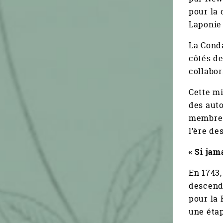
pour la 
Laponie 
La Cond
côtés de
collabor
Cette mi
des auto
membres 
l’ère de
« Si jam
En 1743,
descenda
pour la 
une étap