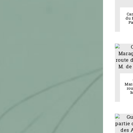
Car
du 
Pa
Mar
ro
M