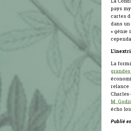
La Cond
pays my
cartes d
dans un 
« génie 
cependan
L’inextr
La form
grandes
économiq
relance
Charles-
M. Godi
écho loi
Publié e