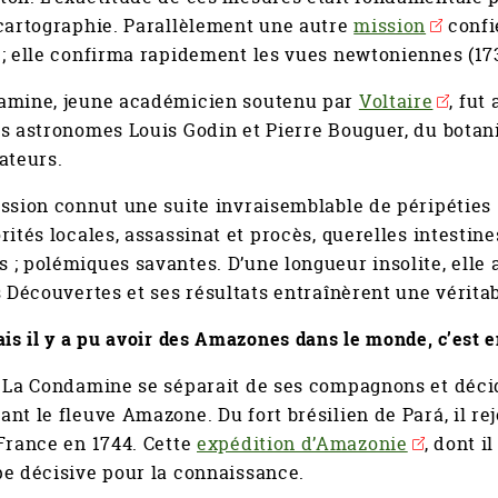
cartographie. Parallèlement une autre
mission
confi
; elle confirma rapidement les vues newtoniennes (17
amine, jeune académicien soutenu par
Voltaire
, fut
s astronomes Louis Godin et Pierre Bouguer, du botani
ateurs.
ssion connut une suite invraisemblable de péripéties
rités locales, assassinat et procès, querelles intestine
; polémiques savantes. D’une longueur insolite, elle a
s Découvertes et ses résultats entraînèrent une véritab
ais il y a pu avoir des Amazones dans le monde, c’est
 La Condamine se séparait de ses compagnons et déci
nt le fleuve Amazone. Du fort brésilien de Pará, il r
France en 1744. Cette
expédition d’Amazonie
, dont i
e décisive pour la connaissance.