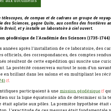
er aux documents
 télescopes, de compas et de cadrans un groupe de voyag
ie des Sciences, gagne Quito, aux confins des frontières a
le Brésil, et y installe un laboratoire à ciel ouvert.
on géodésique de l’Académie des Sciences (1735-1744)
 années après l'installation de ce laboratoire, des car
 officiels, des correspondances, des comptes rendus,
és résultent de cette expédition qui suscite une curio
t. La postérité conservera surtout le nom d’un savant 
e en brillant dans les salons et en multipliant les réci
74)
.
ntifiques participaient à une
mission géodésique
qui
ien sur la ligne équatoriale afin de déterminer si la 
le était aplatie aux pôles. La première hypothèse était
on. L’exactitude de ces mesures était fondamentale p