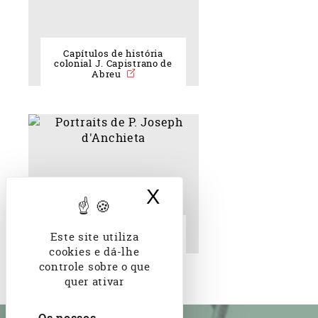
Capítulos de história
colonial J. Capistrano de
Abreu
X
Ocultar banner d
Portraits de P. Joseph
Este site utiliza
d'Anchieta
cookies e dá-lhe
controle sobre o que
quer ativar
Os nossos