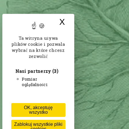
X
Ukryj baner doty
Ta witryna używa
plików cookie i pozwala
wybrać na które chcesz
zezwolić
Nasi partnerzy
(3)
Pomiar
oglądalności
OK, akceptuję
wszystko
Zablokuj wszystkie pliki
cookies