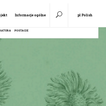
pl Polish
ojekt
Informacje ogólne
ERATURA
POSTACIE