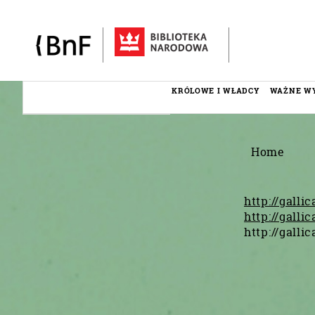
Panel zarządzania plikami cookies
KRÓLOWE I WŁADCY
WAŻNE W
Menu
éditorial
Home
http://galli
http://galli
http://galli