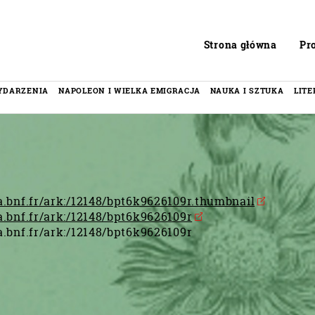
Header
Strona główna
Pr
YDARZENIA
NAPOLEON I WIELKA EMIGRACJA
NAUKA I SZTUKA
LIT
ca.bnf.fr/ark:/12148/bpt6k9626109r.thumbnail
ca.bnf.fr/ark:/12148/bpt6k9626109r
ca.bnf.fr/ark:/12148/bpt6k9626109r