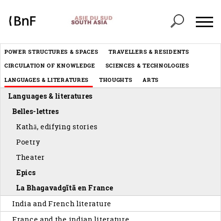
Cookies management panel
Header
POWER STRUCTURES & SPACES
TRAVELLERS & RESIDENTS
Menu
CIRCULATION OF KNOWLEDGE
SCIENCES & TECHNOLOGIES
éditorial
LANGUAGES & LITERATURES
THOUGHTS
ARTS
Languages & literatures
Belles-lettres
Kathā, edifying stories
Poetry
Theater
Epics
La Bhagavadgītā en France
India and French literature
France and the indian literature