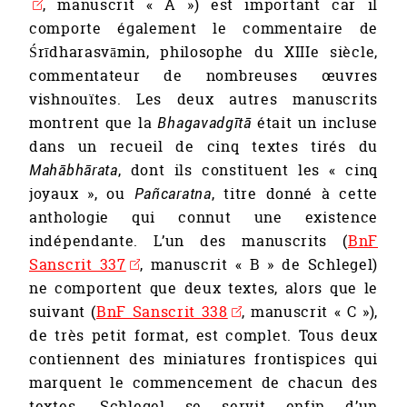
, manuscrit « A ») est important car il
comporte également le commentaire de
Śrīdharasvāmin, philosophe du XIIIe siècle,
commentateur de nombreuses œuvres
vishnouïtes. Les deux autres manuscrits
montrent que la
Bhagavadgītā
était un incluse
dans un recueil de cinq textes tirés du
Mahābhārata
, dont ils constituent les « cinq
joyaux », ou
Pañcaratna
, titre donné à cette
anthologie qui connut une existence
indépendante. L’un des manuscrits (
BnF
Sanscrit 337
, manuscrit « B » de Schlegel)
ne comportent que deux textes, alors que le
suivant (
BnF Sanscrit 338
, manuscrit « C »),
de très petit format, est complet. Tous deux
contiennent des miniatures frontispices qui
marquent le commencement de chacun des
textes. Schlegel se servit enfin d’un